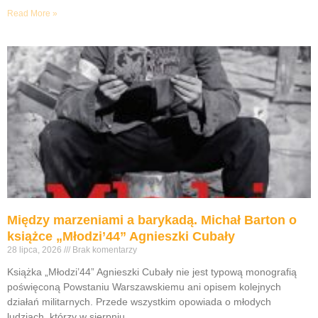
Read More »
Między marzeniami a barykadą. Michał Barton o
książce „Młodzi’44” Agnieszki Cubały
28 lipca, 2026
Brak komentarzy
Książka „Młodzi’44” Agnieszki Cubały nie jest typową monografią
poświęconą Powstaniu Warszawskiemu ani opisem kolejnych
działań militarnych. Przede wszystkim opowiada o młodych
ludziach, którzy w sierpniu