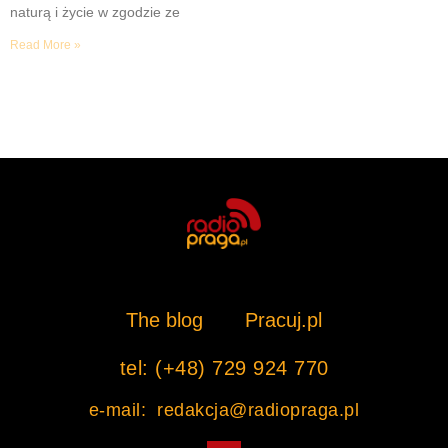
naturą i życie w zgodzie ze
Read More »
The blog
Pracuj.pl
tel: (+48) 729 924 770
e-mail: redakcja@radiopraga.pl