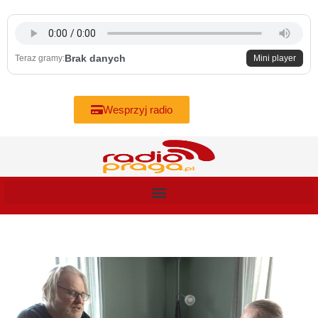
Skip
to
content
Brak danych
Teraz gramy:
Mini player
Wesprzyj radio