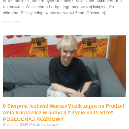
W 67. odcinku „Konkretnych Rozmów o Książkach” Michał Barton
rozmawiał z Wojciechem Ladą o jego najnowszej książce „Za
chlebem. Polscy chłopi w poszukiwaniu Ziemi Obiecanej”,
Read More »
8 Sierpnia festiwal WarszeMuzik zagra na Pradze!
Ania Karpowicz w audycji ” Życie na Pradze”
POSŁUCHAJ ROZMOWY.
5 sierpnia, 2026
Brak komentarzy