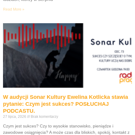
Read More »
W audycji Sonar Kultury Ewelina Kotlicka stawia
pytanie: Czym jest sukces? POSŁUCHAJ
PODCASTU.
27 lipca, 2026
Brak komentarzy
Czym jest sukces? Czy to wysokie stanowisko, pieniądze i
zawodowe osiągnięcia? A może czas dla bliskich, spokój, kontakt z