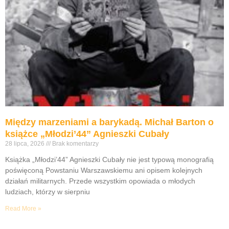
Między marzeniami a barykadą. Michał Barton o
książce „Młodzi’44” Agnieszki Cubały
28 lipca, 2026
Brak komentarzy
Książka „Młodzi’44” Agnieszki Cubały nie jest typową monografią
poświęconą Powstaniu Warszawskiemu ani opisem kolejnych
działań militarnych. Przede wszystkim opowiada o młodych
ludziach, którzy w sierpniu
Read More »