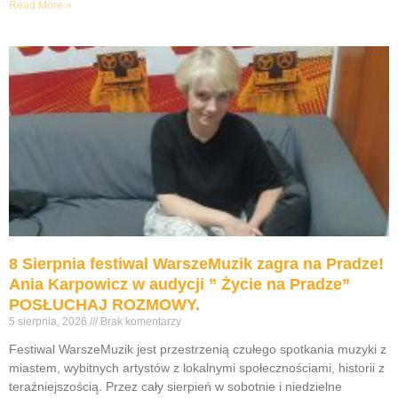
Read More »
8 Sierpnia festiwal WarszeMuzik zagra na Pradze!
Ania Karpowicz w audycji ” Życie na Pradze”
POSŁUCHAJ ROZMOWY.
5 sierpnia, 2026
Brak komentarzy
Festiwal WarszeMuzik jest przestrzenią czułego spotkania muzyki z
miastem, wybitnych artystów z lokalnymi społecznościami, historii z
teraźniejszością. Przez cały sierpień w sobotnie i niedzielne