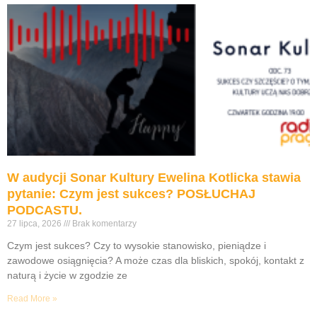
W audycji Sonar Kultury Ewelina Kotlicka stawia
pytanie: Czym jest sukces? POSŁUCHAJ
PODCASTU.
27 lipca, 2026
Brak komentarzy
Czym jest sukces? Czy to wysokie stanowisko, pieniądze i
zawodowe osiągnięcia? A może czas dla bliskich, spokój, kontakt z
naturą i życie w zgodzie ze
Read More »