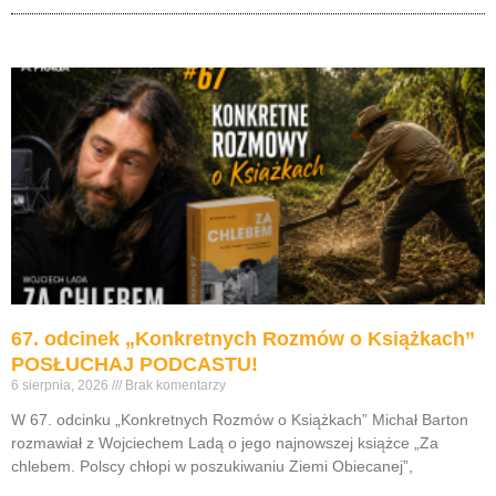
67. odcinek „Konkretnych Rozmów o Książkach”
POSŁUCHAJ PODCASTU!
6 sierpnia, 2026
Brak komentarzy
W 67. odcinku „Konkretnych Rozmów o Książkach” Michał Barton
rozmawiał z Wojciechem Ladą o jego najnowszej książce „Za
chlebem. Polscy chłopi w poszukiwaniu Ziemi Obiecanej”,