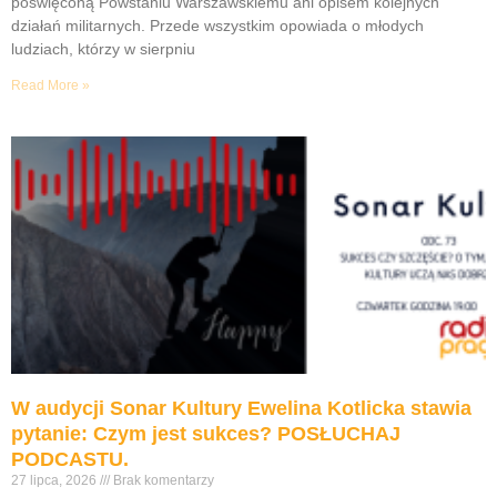
poświęconą Powstaniu Warszawskiemu ani opisem kolejnych
działań militarnych. Przede wszystkim opowiada o młodych
ludziach, którzy w sierpniu
Read More »
W audycji Sonar Kultury Ewelina Kotlicka stawia
pytanie: Czym jest sukces? POSŁUCHAJ
PODCASTU.
27 lipca, 2026
Brak komentarzy