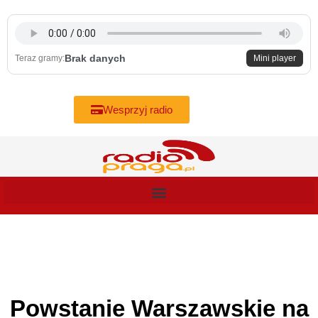
Skip
to
content
Brak danych
Teraz gramy:
Mini player
Wesprzyj radio
Powstanie Warszawskie na