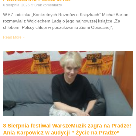
6 sierpnia, 2026
Brak komentarzy
W 67. odcinku „Konkretnych Rozmów o Książkach” Michał Barton
rozmawiał z Wojciechem Ladą o jego najnowszej książce „Za
chlebem. Polscy chłopi w poszukiwaniu Ziemi Obiecanej”,
Read More »
8 Sierpnia festiwal WarszeMuzik zagra na Pradze!
Ania Karpowicz w audycji ” Życie na Pradze”