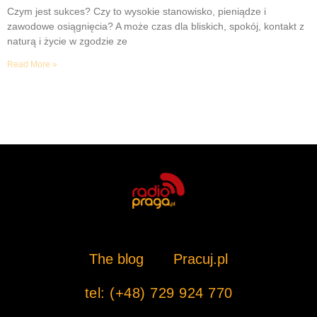
Czym jest sukces? Czy to wysokie stanowisko, pieniądze i
zawodowe osiągnięcia? A może czas dla bliskich, spokój, kontakt z
naturą i życie w zgodzie ze
Read More »
The blog
Pracuj.pl
tel: (+48) 729 924 770