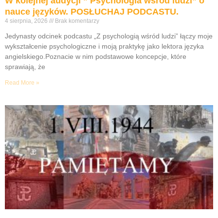
W kolejnej audycji ” Psychologia wśród ludzi” o
nauce języków. POSŁUCHAJ PODCASTU.
4 sierpnia, 2026
Brak komentarzy
Jedynasty odcinek podcastu „Z psychologią wśród ludzi” łączy moje
wykształcenie psychologiczne i moją praktykę jako lektora języka
angielskiego.Poznacie w nim podstawowe koncepcje, które
sprawiają, że
Read More »