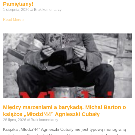
Pamiętamy!
1 sierpnia, 2026
Brak komentarzy
Read More »
Między marzeniami a barykadą. Michał Barton o
książce „Młodzi’44” Agnieszki Cubały
28 lipca, 2026
Brak komentarzy
Książka „Młodzi’44” Agnieszki Cubały nie jest typową monografią