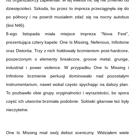
niż organizatorzy zapewniali. W tej kwestii nic się nie zmieniło od
dziesięcioleci. Szkoda, bo przez to impreza przeciągnęła się do
po północy i na powrót musiałem zdać się na nocny autobus
(linii N46).
8-ego listopada miała miejsce impreza “Nova Fest”,
prezentująca cztery kapele: One Is Missing, Neferious, Infinitone
oraz Distortia. Trzy z nich hołdowały brzmieniom post-hardcore,
poszerzonym o elementy breakcore, groove metal, grunge,
industrial i power violence. W przypadku One Is Missing i
Infinitone brzmienie perkusji dominowało nad pozostałym
instrumentarium, nawet wokal często spychając na dalszy plan.
To pozbawiło obie grupy oryginalności i wyrazistości, bo spora
część ich utworów brzmiała podobnie. Solówki gitarowe też były
nieczytelne.
One Is Missing miał swój debiut sceniczny. Widziałem wiele