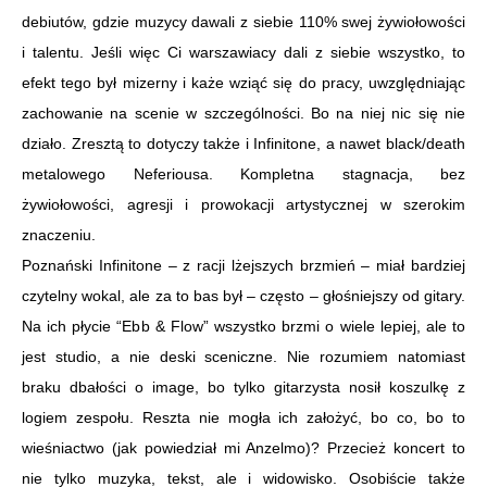
debiutów, gdzie muzycy dawali z siebie 110% swej żywiołowości
i talentu. Jeśli więc Ci warszawiacy dali z siebie wszystko, to
efekt tego był mizerny i każe wziąć się do pracy, uwzględniając
zachowanie na scenie w szczególności. Bo na niej nic się nie
działo. Zresztą to dotyczy także i Infinitone, a nawet black/death
metalowego Neferiousa. Kompletna stagnacja, bez
żywiołowości, agresji i prowokacji artystycznej w szerokim
znaczeniu.
Poznański Infinitone – z racji lżejszych brzmień – miał bardziej
czytelny wokal, ale za to bas był – często – głośniejszy od gitary.
Na ich płycie “Ebb & Flow” wszystko brzmi o wiele lepiej, ale to
jest studio, a nie deski sceniczne. Nie rozumiem natomiast
braku dbałości o image, bo tylko gitarzysta nosił koszulkę z
logiem zespołu. Reszta nie mogła ich założyć, bo co, bo to
wieśniactwo (jak powiedział mi Anzelmo)? Przecież koncert to
nie tylko muzyka, tekst, ale i widowisko. Osobiście także