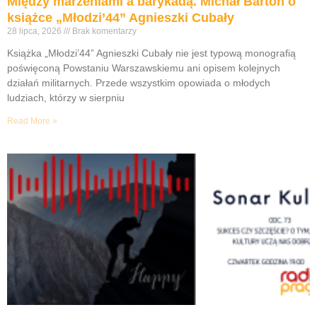
Między marzeniami a barykadą. Michał Barton o
książce „Młodzi’44” Agnieszki Cubały
28 lipca, 2026
Brak komentarzy
Książka „Młodzi’44” Agnieszki Cubały nie jest typową monografią
poświęconą Powstaniu Warszawskiemu ani opisem kolejnych
działań militarnych. Przede wszystkim opowiada o młodych
ludziach, którzy w sierpniu
Read More »