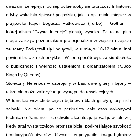
uważam, że lepiej, mocniej, odbierałoby się twórczość Infinitone,
gdyby wokalista śpiewał po polsku, jak to np. miało miejsce w
przypadku kapeli Bogusza Rutkiewicza (Turbo) – Gotham –
której album “Czyste intencje” plasuję wysoko. Za to na plus
mogę zaliczyć poznaniakom profesjonalizm w wejściu i zejściu
ze sceny. Podłączyli się i odłączyli, w sumie, w 10-12 minut. Inni
powinni brać z nich przykład. W ten sposób wyraża się dbałość
o publiczność i wierność ustaleniom z organizatorem (K.Boo
Kings by Queens).
Stołeczny Neferious – uzbrojony w bas, dwie gitary i bębny –
także nie może zaliczyć tego występu do rewelacyjnych.
W tumulcie wszechobecnych bębnów i blach ginęły gitary i ich
solówki. Nie wiem, po co perkusista cały czas wykonywał
techniczne “łamańce”, co chwilę akcentując je waląc w talerze,
kiedy tutaj wystarczyłoby prostsze bicie, podkreślające szybkość
i melodyjność utworów. Również i w przypadku imagu bębniarz