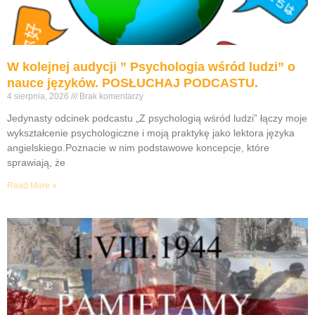
W kolejnej audycji ” Psychologia wśród ludzi” o
nauce języków. POSŁUCHAJ PODCASTU.
4 sierpnia, 2026
Brak komentarzy
Jedynasty odcinek podcastu „Z psychologią wśród ludzi” łączy moje
wykształcenie psychologiczne i moją praktykę jako lektora języka
angielskiego.Poznacie w nim podstawowe koncepcje, które
sprawiają, że
Read More »