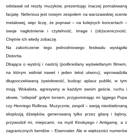
odstawał od reszty muzyków, prezentując inaczej pomalowaną
facjatę. Neferious jest nowym zespołem na warszawskiej scenie
metalowej, więc liczę, że poprawi – na kolejnych koncertach –
swoje nagłośnienie i czytelność, image i (ob)sceniczność.
Chętnie ich wtedy zobaczę.
Na zakończenie tego jednodniowego festiwalu wystąpiła
Distortia.
Dbająca o wystrój i nastrój (podkreślany wyświetlanym filmem,
na którym widniał nawet i jeden tekst utworu), wprowadziła
długooczekiwaną żywiołowość, budząc aplauz publiki, w tym
moją. Wokalista, agresywny w każdym swoim geście, ruchu i
słowie, “oślepiał” gołym torsem, przypominając mi Iggiego Popa
czy Henriego Rollinsa. Muzycznie, zespół – swoją nieokiełznaną
eksplozją dźwięków, generowaną tylko przez gitarę i bębny,
przywodził mi, miejscami, na myśl Kinskyego i Antigamę, a z
zagranicznych bendów – Eisenvater. Ale w większości numerów