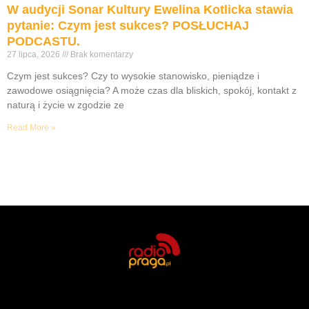
W audycji Sonar Kultury Ewelina Kotlicka stawia
pytanie: Czym jest sukces? POSŁUCHAJ
PODCASTU.
27 lipca, 2026
Brak komentarzy
Czym jest sukces? Czy to wysokie stanowisko, pieniądze i
zawodowe osiągnięcia? A może czas dla bliskich, spokój, kontakt z
naturą i życie w zgodzie ze
Read More »