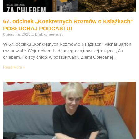
67. odcinek „Konkretnych Rozmów o Książkach”
POSŁUCHAJ PODCASTU!
6 sierpnia, 2026
Brak komentarzy
W 67. odcinku „Konkretnych Rozmów o Książkach” Michał Barton
rozmawiał z Wojciechem Ladą o jego najnowszej książce „Za
chlebem. Polscy chłopi w poszukiwaniu Ziemi Obiecanej”,
Read More »