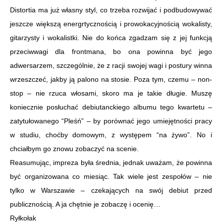
Distortia ma już własny styl, co trzeba rozwijać i podbudowywać
jeszcze większą energrtycznością i prowokacyjnością wokalisty,
gitarzysty i wokalistki. Nie do końca zgadzam się z jej funkcją
przeciwwagi dla frontmana, bo ona powinna być jego
adwersarzem, szczególnie, że z racji swojej wagi i postury winna
wrzeszczeć, jakby ją palono na stosie. Poza tym, czemu – non-
stop – nie rzuca włosami, skoro ma je takie długie. Muszę
koniecznie posłuchać debiutanckiego albumu tego kwartetu –
zatytułowanego “Pleśń” – by porównać jego umiejętności pracy
w studiu, choćby domowym, z występem “na żywo”. No i
chciałbym go znowu zobaczyć na scenie.
Reasumując, impreza była średnia, jednak uważam, że powinna
być organizowana co miesiąc. Tak wiele jest zespołów – nie
tylko w Warszawie – czekających na swój debiut przed
publicznością. A ja chętnie je zobaczę i ocenię…
Ryłkołak