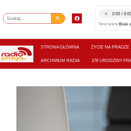
Skip
to
F
Szukaj
content
a
Brak 
Teraz gramy:
c
e
b
o
o
STRONA GŁÓWNA
ŻYCIE NA PRADZE
k
ARCHIWUM RADIA
378 URODZINY PR