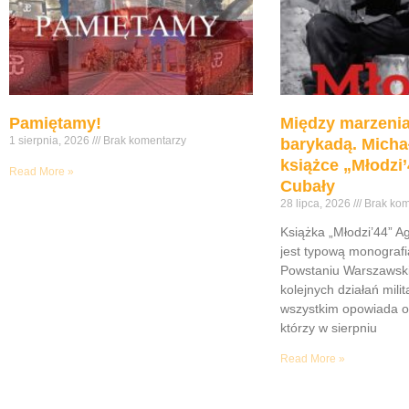
Pamiętamy!
Między marzenia
1 sierpnia, 2026
Brak komentarzy
barykadą. Micha
książce „Młodzi’
Read More »
Cubały
28 lipca, 2026
Brak kom
Książka „Młodzi’44” A
jest typową monograf
Powstaniu Warszawsk
kolejnych działań mili
wszystkim opowiada o
którzy w sierpniu
Read More »