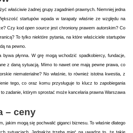
żyć właściwie żadnej grupy zagadnień prawnych. Niemniej jedna
 Większość startupów wpada w tarapaty właśnie ze względu na
sce? Czy kod
open source
jest chroniony prawem autorskim? Co
anicą? To tylko niektóre pytania, na które właściciele startupów
jdą na pewno.
na bywa płynna. W grę mogą wchodzić spadkobiercy, fundacje,
ązane z daną sytuacją. Mimo to nawet one mają pewne prawa, co
orskie niematerialne? No właśnie, to również istotna kwestia, z
alenie tego, co oraz komu przysługuje to klucz to zapobiegania
 to zadanie, którym sprostać może kancelaria prawna Warszawa
a – ceny
, jakim mogą się pochwalić giganci biznesu. To właśnie dlatego
ch sytuacjach. Jednakże trzeba mieć na uwadze to, że takie