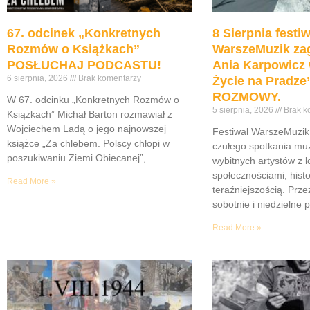
67. odcinek „Konkretnych
8 Sierpnia festiw
Rozmów o Książkach”
WarszeMuzik zag
POSŁUCHAJ PODCASTU!
Ania Karpowicz 
6 sierpnia, 2026
Brak komentarzy
Życie na Pradz
ROZMOWY.
W 67. odcinku „Konkretnych Rozmów o
5 sierpnia, 2026
Brak k
Książkach” Michał Barton rozmawiał z
Wojciechem Ladą o jego najnowszej
Festiwal WarszeMuzik 
książce „Za chlebem. Polscy chłopi w
czułego spotkania muz
poszukiwaniu Ziemi Obiecanej”,
wybitnych artystów z 
społecznościami, histor
Read More »
teraźniejszością. Prze
sobotnie i niedzielne 
Read More »