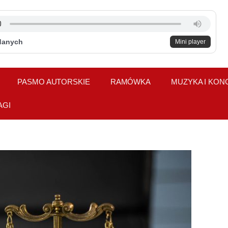
danych
Mini player
PASMO AUTORSKIE
RAMÓWKA
MUZYKA I KON
AGI