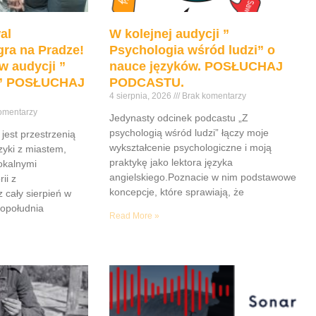
al
W kolejnej audycji ”
ra na Pradze!
Psychologia wśród ludzi” o
w audycji ”
nauce języków. POSŁUCHAJ
e” POSŁUCHAJ
PODCASTU.
4 sierpnia, 2026
Brak komentarzy
omentarzy
Jedynasty odcinek podcastu „Z
psychologią wśród ludzi” łączy moje
jest przestrzenią
wykształcenie psychologiczne i moją
yki z miastem,
praktykę jako lektora języka
lokalnymi
angielskiego.Poznacie w nim podstawowe
ii z
koncepcje, które sprawiają, że
z cały sierpień w
popołudnia
Read More »