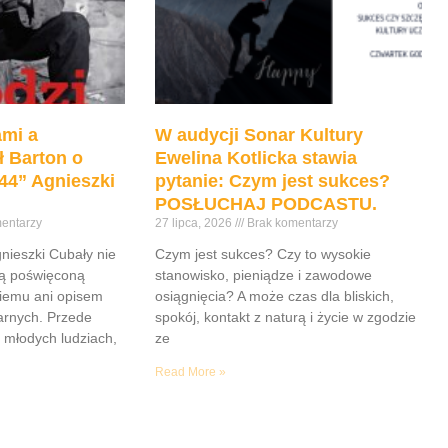
mi a
W audycji Sonar Kultury
ł Barton o
Ewelina Kotlicka stawia
44” Agnieszki
pytanie: Czym jest sukces?
POSŁUCHAJ PODCASTU.
entarzy
27 lipca, 2026
Brak komentarzy
gnieszki Cubały nie
Czym jest sukces? Czy to wysokie
ią poświęconą
stanowisko, pieniądze i zawodowe
iemu ani opisem
osiągnięcia? A może czas dla bliskich,
tarnych. Przede
spokój, kontakt z naturą i życie w zgodzie
 młodych ludziach,
ze
Read More »