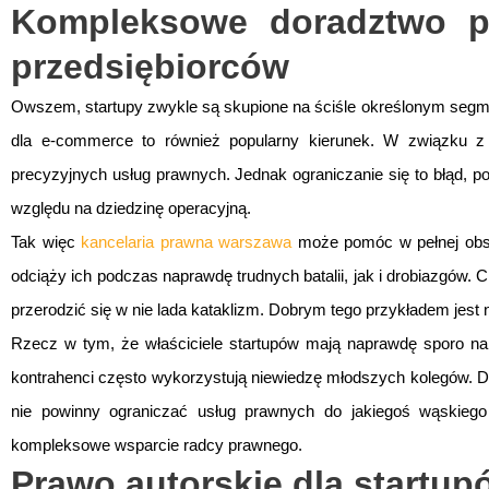
Kompleksowe doradztwo p
przedsiębiorców
Owszem, startupy zwykle są skupione na ściśle określonym segme
dla e-commerce to również popularny kierunek. W związku z 
precyzyjnych usług prawnych. Jednak ograniczanie się to błąd, p
względu na dziedzinę operacyjną.
Tak więc
kancelaria prawna warszawa
może pomóc w pełnej obsłu
odciąży ich podczas naprawdę trudnych batalii, jak i drobiazgów.
przerodzić się w nie lada kataklizm. Dobrym tego przykładem jest
Rzecz w tym, że właściciele startupów mają naprawdę sporo na g
kontrahenci często wykorzystują niewiedzę młodszych kolegów. D
nie powinny ograniczać usług prawnych do jakiegoś wąskieg
kompleksowe wsparcie radcy prawnego.
Prawo autorskie dla startup