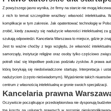
Z powyższego jasno wynika, że firmy na starcie nie mogą lekcewa
z nich to temat szczególnie wrażliwy: własność intelektualna.
komplikacje w tym zakresie. Jak opatentować technologię w Pol
zrobić, kiedy zauważy się nadużycie własności intelektualnej za gr
szukają odpowiedzi. Kancelaria Warszawa to miejsce, gdzie je zna
Jest to ważne choćby z tego względu, że własność intelektual
samorządy, instytucje religijne oraz osoby tylko częściowo zwi
potrafi stać się kłopotliwe podczas podziału zysków. A prawa aut
którą borykają się niedoświadczone startupy. Interpretacja i ust
nadużyciom (często nieświadomym). Wyjaśnienie takich niuansów
centrum z własnością intelektualną w gronie swoich specjalizacji.
Kancelaria prawna Warszaw
Oczywiście początkujące przedsiębiorstwa nie dysponują budżetem
tną koszty na usługach prawnych w pozornie nieskomplikowany