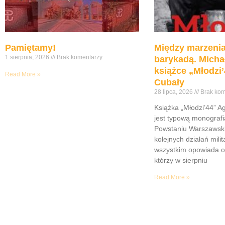
Pamiętamy!
Między marzenia
1 sierpnia, 2026
Brak komentarzy
barykadą. Micha
książce „Młodzi’
Read More »
Cubały
28 lipca, 2026
Brak kom
Książka „Młodzi’44” A
jest typową monograf
Powstaniu Warszawsk
kolejnych działań mili
wszystkim opowiada o
którzy w sierpniu
Read More »