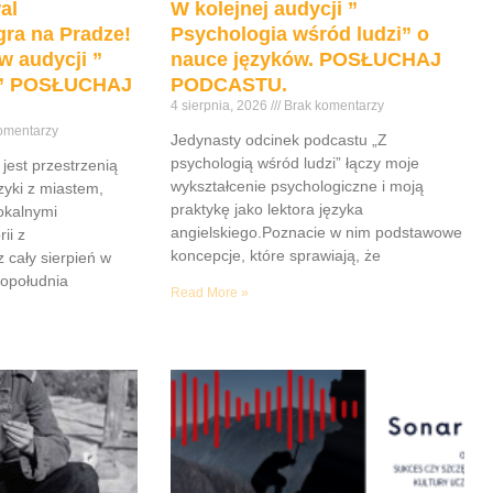
al
W kolejnej audycji ”
ra na Pradze!
Psychologia wśród ludzi” o
w audycji ”
nauce języków. POSŁUCHAJ
e” POSŁUCHAJ
PODCASTU.
4 sierpnia, 2026
Brak komentarzy
omentarzy
Jedynasty odcinek podcastu „Z
psychologią wśród ludzi” łączy moje
jest przestrzenią
wykształcenie psychologiczne i moją
yki z miastem,
praktykę jako lektora języka
lokalnymi
angielskiego.Poznacie w nim podstawowe
ii z
koncepcje, które sprawiają, że
z cały sierpień w
popołudnia
Read More »