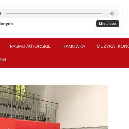
danych
Mini player
PASMO AUTORSKIE
RAMÓWKA
MUZYKA I KON
AGI