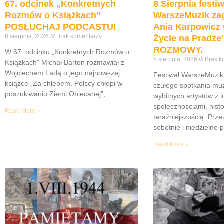
67. odcinek „Konkretnych
8 Sierpnia festiw
Rozmów o Książkach”
WarszeMuzik zag
POSŁUCHAJ PODCASTU!
Ania Karpowicz 
6 sierpnia, 2026
Brak komentarzy
Życie na Pradz
ROZMOWY.
W 67. odcinku „Konkretnych Rozmów o
5 sierpnia, 2026
Brak k
Książkach” Michał Barton rozmawiał z
Wojciechem Ladą o jego najnowszej
Festiwal WarszeMuzik 
książce „Za chlebem. Polscy chłopi w
czułego spotkania muz
poszukiwaniu Ziemi Obiecanej”,
wybitnych artystów z 
społecznościami, histor
Read More »
teraźniejszością. Prze
sobotnie i niedzielne 
Read More »