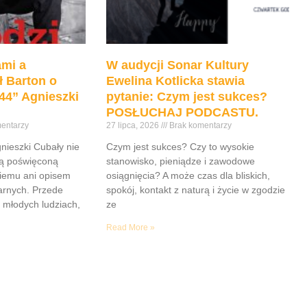
mi a
W audycji Sonar Kultury
ł Barton o
Ewelina Kotlicka stawia
44” Agnieszki
pytanie: Czym jest sukces?
POSŁUCHAJ PODCASTU.
entarzy
27 lipca, 2026
Brak komentarzy
gnieszki Cubały nie
Czym jest sukces? Czy to wysokie
ią poświęconą
stanowisko, pieniądze i zawodowe
iemu ani opisem
osiągnięcia? A może czas dla bliskich,
tarnych. Przede
spokój, kontakt z naturą i życie w zgodzie
 młodych ludziach,
ze
Read More »