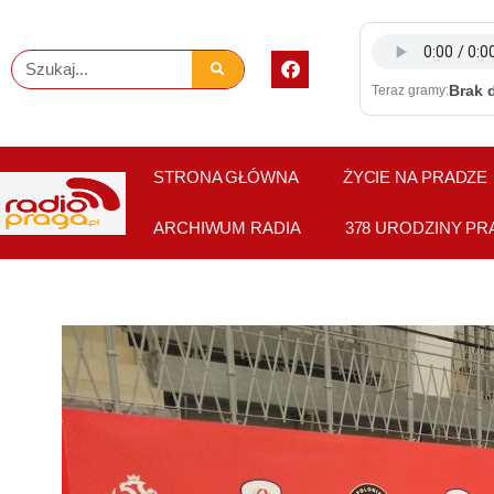
Skip
to
F
Szukaj
content
a
Brak 
Teraz gramy:
c
e
b
o
o
STRONA GŁÓWNA
ŻYCIE NA PRADZE
k
ARCHIWUM RADIA
378 URODZINY PR