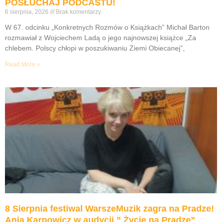
POSŁUCHAJ PODCASTU!
6 sierpnia, 2026
Brak komentarzy
W 67. odcinku „Konkretnych Rozmów o Książkach” Michał Barton
rozmawiał z Wojciechem Ladą o jego najnowszej książce „Za
chlebem. Polscy chłopi w poszukiwaniu Ziemi Obiecanej”,
Read More »
8 Sierpnia festiwal WarszeMuzik zagra na Pradze!
Ania Karpowicz w audycji ” Życie na Pradze”