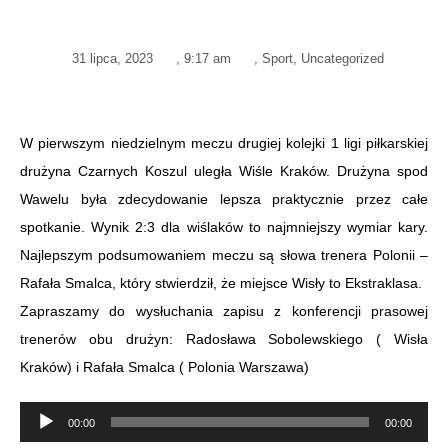
31 lipca, 2023
,
9:17 am
,
Sport
,
Uncategorized
W pierwszym niedzielnym meczu drugiej kolejki 1 ligi piłkarskiej
drużyna Czarnych Koszul uległa Wiśle Kraków. Drużyna spod
Wawelu była zdecydowanie lepsza praktycznie przez całe
spotkanie. Wynik 2:3 dla wiślaków to najmniejszy wymiar kary.
Najlepszym podsumowaniem meczu są słowa trenera Polonii –
Rafała Smalca, który stwierdził, że miejsce Wisły to Ekstraklasa.
Zapraszamy do wysłuchania zapisu z konferencji prasowej
trenerów obu drużyn: Radosława Sobolewskiego ( Wisła
Kraków) i Rafała Smalca ( Polonia Warszawa)
Odtwarzacz
00:00
00:00
plików