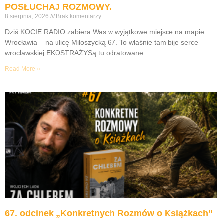
POSŁUCHAJ ROZMOWY.
8 sierpnia, 2026
Brak komentarzy
Dziś KOCIE RADIO zabiera Was w wyjątkowe miejsce na mapie
Wrocławia – na ulicę Miłoszycką 67. To właśnie tam bije serce
wrocławskiej EKOSTRAŻYSą tu odratowane
Read More »
67. odcinek „Konkretnych Rozmów o Książkach”