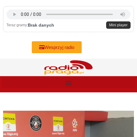
Skip
to
content
Brak danych
Teraz gramy:
Mini player
Wesprzyj radio