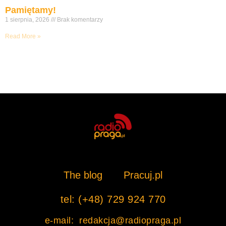
Pamiętamy!
1 sierpnia, 2026
Brak komentarzy
Read More »
The blog
Pracuj.pl
tel: (+48) 729 924 770
e-mail: redakcja@radiopraga.pl