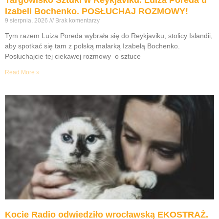
Targowisko Sztuki w Reykjaviku. Luiza Poreda u
Izabeli Bochenko. POSŁUCHAJ ROZMOWY!
9 sierpnia, 2026
Brak komentarzy
Tym razem Luiza Poreda wybrała się do Reykjaviku, stolicy Islandii,
aby spotkać się tam z polską malarką Izabelą Bochenko.
Posłuchajcie tej ciekawej rozmowy o sztuce
Read More »
Kocie Radio odwiedziło wrocławską EKOSTRAŻ.