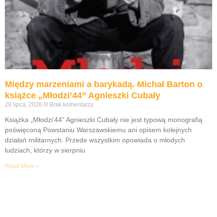
Między marzeniami a barykadą. Michał Barton o
książce „Młodzi’44” Agnieszki Cubały
28 lipca, 2026
Brak komentarzy
Książka „Młodzi’44” Agnieszki Cubały nie jest typową monografią
poświęconą Powstaniu Warszawskiemu ani opisem kolejnych
działań militarnych. Przede wszystkim opowiada o młodych
ludziach, którzy w sierpniu
Read More »