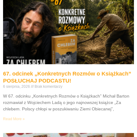
67. odcinek „Konkretnych Rozmów o Książkach”
POSŁUCHAJ PODCASTU!
6 sierpnia, 2026
Brak komentarzy
W 67. odcinku „Konkretnych Rozmów o Książkach” Michał Barton
rozmawiał z Wojciechem Ladą o jego najnowszej książce „Za
chlebem. Polscy chłopi w poszukiwaniu Ziemi Obiecanej”,
Read More »