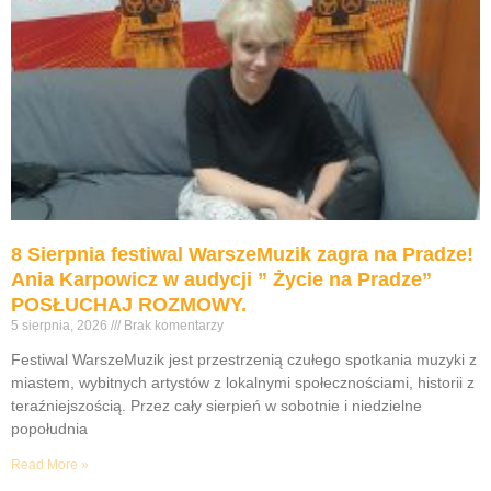
8 Sierpnia festiwal WarszeMuzik zagra na Pradze!
Ania Karpowicz w audycji ” Życie na Pradze”
POSŁUCHAJ ROZMOWY.
5 sierpnia, 2026
Brak komentarzy
Festiwal WarszeMuzik jest przestrzenią czułego spotkania muzyki z
miastem, wybitnych artystów z lokalnymi społecznościami, historii z
teraźniejszością. Przez cały sierpień w sobotnie i niedzielne
popołudnia
Read More »