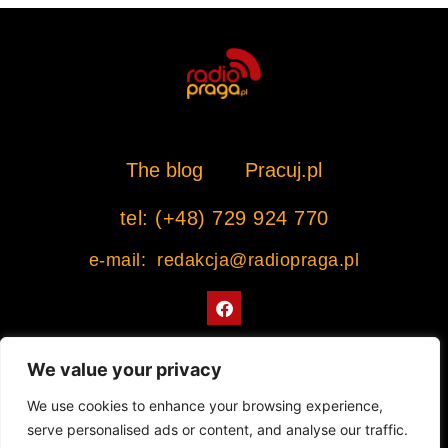
The blog
Pracuj.pl
tel: (+48) 729 924 770
e-mail: redakcja@radiopraga.pl
F
a
c
e
b
We value your privacy
o
o
Współpracujemy z Muzeum Warszawskiej Pragi
We use cookies to enhance your browsing experience,
k
serve personalised ads or content, and analyse our traffic.
© 2022 All rights Reserved. Radiopraga.pl