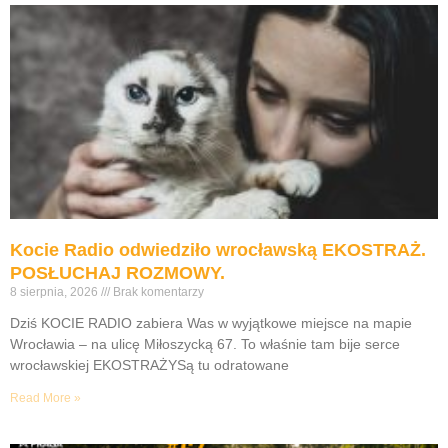
Kocie Radio odwiedziło wrocławską EKOSTRAŻ.
POSŁUCHAJ ROZMOWY.
8 sierpnia, 2026
Brak komentarzy
Dziś KOCIE RADIO zabiera Was w wyjątkowe miejsce na mapie
Wrocławia – na ulicę Miłoszycką 67. To właśnie tam bije serce
wrocławskiej EKOSTRAŻYSą tu odratowane
Read More »