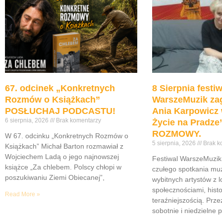
67. odcinek „Konkretnych
8 Sierpnia festiw
Rozmów o Książkach”
WarszeMuzik zag
POSŁUCHAJ PODCASTU!
Ania Karpowicz 
6 sierpnia, 2026
Brak komentarzy
Życie na Pradz
ROZMOWY.
W 67. odcinku „Konkretnych Rozmów o
5 sierpnia, 2026
Brak k
Książkach” Michał Barton rozmawiał z
Wojciechem Ladą o jego najnowszej
Festiwal WarszeMuzik 
książce „Za chlebem. Polscy chłopi w
czułego spotkania muz
poszukiwaniu Ziemi Obiecanej”,
wybitnych artystów z 
społecznościami, histor
Read More »
teraźniejszością. Prze
sobotnie i niedzielne 