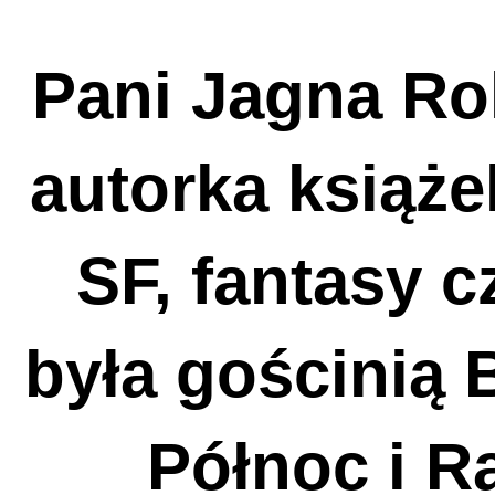
Pani Jagna Rol
autorka książe
SF, fantasy 
była gościnią B
Północ i R