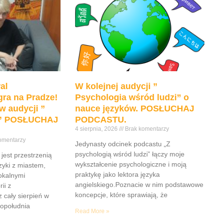
al
W kolejnej audycji ”
ra na Pradze!
Psychologia wśród ludzi” o
w audycji ”
nauce języków. POSŁUCHAJ
e” POSŁUCHAJ
PODCASTU.
4 sierpnia, 2026
Brak komentarzy
omentarzy
Jedynasty odcinek podcastu „Z
psychologią wśród ludzi” łączy moje
jest przestrzenią
wykształcenie psychologiczne i moją
yki z miastem,
praktykę jako lektora języka
lokalnymi
angielskiego.Poznacie w nim podstawowe
ii z
koncepcje, które sprawiają, że
z cały sierpień w
popołudnia
Read More »