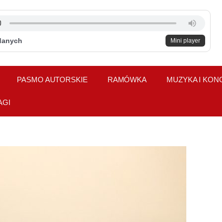
danych
Mini player
PASMO AUTORSKIE
RAMÓWKA
MUZYKA I KON
AGI