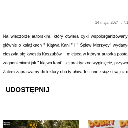
14 maja, 2024
,
7:
Na wieczorze autorskim, który otwiera cykl współorganizowanych
głównie o książkach ” Klątwa Kani ” i ” Śpiew Morzycy” wyda
cieszyła się kwestia Kaszubów – miejsca w którym autorka postano
zagadnieniami jak ” klątwa kani” i jej praktyczne wyginięcie, przyw
Zatem zapraszamy do lektury obu tytułów. Te i inne książki są już d
UDOSTĘPNIJ