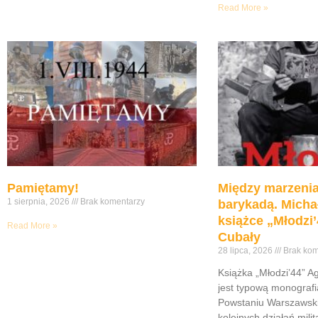
Read More »
Pamiętamy!
Między marzenia
1 sierpnia, 2026
Brak komentarzy
barykadą. Micha
książce „Młodzi’
Read More »
Cubały
28 lipca, 2026
Brak kom
Książka „Młodzi’44” A
jest typową monograf
Powstaniu Warszawsk
kolejnych działań mili