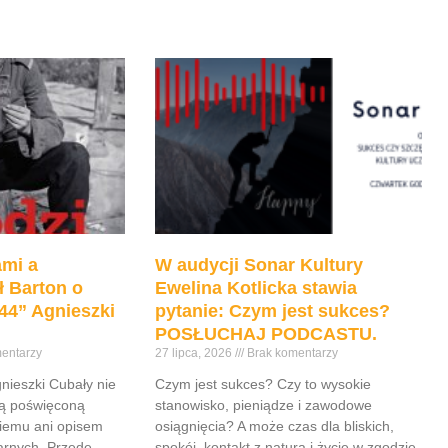
mi a
W audycji Sonar Kultury
ł Barton o
Ewelina Kotlicka stawia
44” Agnieszki
pytanie: Czym jest sukces?
POSŁUCHAJ PODCASTU.
entarzy
27 lipca, 2026
Brak komentarzy
gnieszki Cubały nie
Czym jest sukces? Czy to wysokie
ią poświęconą
stanowisko, pieniądze i zawodowe
iemu ani opisem
osiągnięcia? A może czas dla bliskich,
tarnych. Przede
spokój, kontakt z naturą i życie w zgodzie