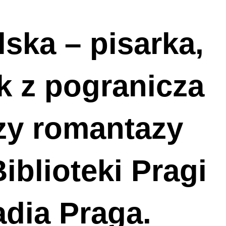
ska – pisarka,
k z pogranicza
czy romantazy
iblioteki Pragi
adia Praga.