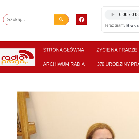
Skip
to
F
Szukaj
content
a
Brak 
Teraz gramy:
c
e
b
o
o
STRONA GŁÓWNA
ŻYCIE NA PRADZE
k
ARCHIWUM RADIA
378 URODZINY PR