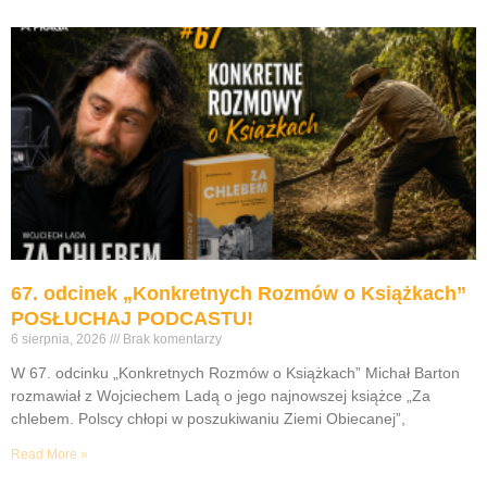
67. odcinek „Konkretnych Rozmów o Książkach”
POSŁUCHAJ PODCASTU!
6 sierpnia, 2026
Brak komentarzy
W 67. odcinku „Konkretnych Rozmów o Książkach” Michał Barton
rozmawiał z Wojciechem Ladą o jego najnowszej książce „Za
chlebem. Polscy chłopi w poszukiwaniu Ziemi Obiecanej”,
Read More »