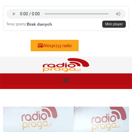
Skip
to
content
Brak danych
Teraz gramy:
Mini player
Wesprzyj radio