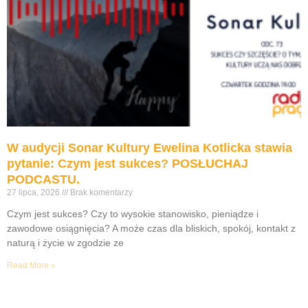
W audycji Sonar Kultury Ewelina Kotlicka stawia
pytanie: Czym jest sukces? POSŁUCHAJ
PODCASTU.
27 lipca, 2026
Brak komentarzy
Czym jest sukces? Czy to wysokie stanowisko, pieniądze i
zawodowe osiągnięcia? A może czas dla bliskich, spokój, kontakt z
naturą i życie w zgodzie ze
Read More »