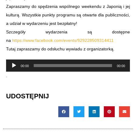
Zapraszamy do spędzenia wspólnego weekendu z Japonią i jej
kulturą. Wszystkie punkty programu są otwarte dla publiczności,
a udział w wydarzeniu jest bezpłatny!
Szczegóły wydarzenia są dostępne
na
https://www.facebook.com/events/929228509314411
Tutaj zapraszamy do odsłuchu wywiadu z organizatorką.
Odtwarzacz
00:00
00:00
plików
.
dźwiękowych
UDOSTĘPNIJ