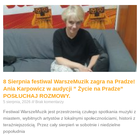
8 Sierpnia festiwal WarszeMuzik zagra na Pradze!
Ania Karpowicz w audycji ” Życie na Pradze”
POSŁUCHAJ ROZMOWY.
5 sierpnia, 2026
Brak komentarzy
Festiwal WarszeMuzik jest przestrzenią czułego spotkania muzyki z
miastem, wybitnych artystów z lokalnymi społecznościami, historii z
teraźniejszością. Przez cały sierpień w sobotnie i niedzielne
popołudnia