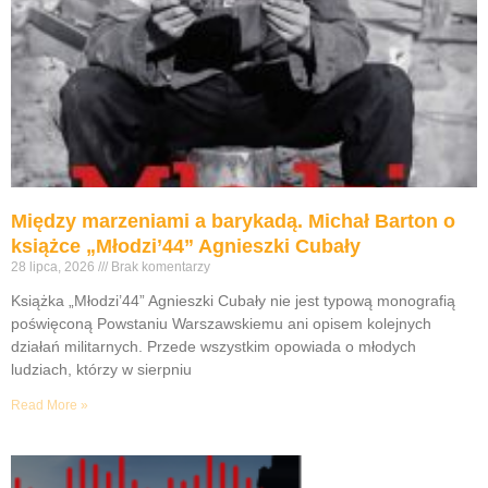
Między marzeniami a barykadą. Michał Barton o
książce „Młodzi’44” Agnieszki Cubały
28 lipca, 2026
Brak komentarzy
Książka „Młodzi’44” Agnieszki Cubały nie jest typową monografią
poświęconą Powstaniu Warszawskiemu ani opisem kolejnych
działań militarnych. Przede wszystkim opowiada o młodych
ludziach, którzy w sierpniu
Read More »