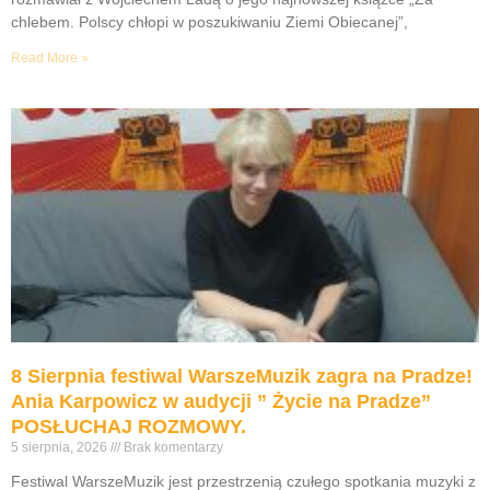
chlebem. Polscy chłopi w poszukiwaniu Ziemi Obiecanej”,
Read More »
8 Sierpnia festiwal WarszeMuzik zagra na Pradze!
Ania Karpowicz w audycji ” Życie na Pradze”
POSŁUCHAJ ROZMOWY.
5 sierpnia, 2026
Brak komentarzy
Festiwal WarszeMuzik jest przestrzenią czułego spotkania muzyki z