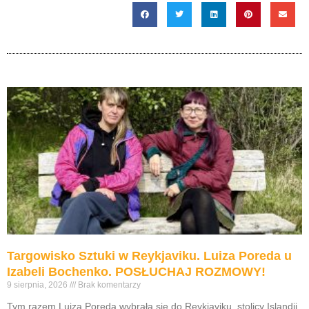
Targowisko Sztuki w Reykjaviku. Luiza Poreda u
Izabeli Bochenko. POSŁUCHAJ ROZMOWY!
9 sierpnia, 2026
Brak komentarzy
Tym razem Luiza Poreda wybrała się do Reykjaviku, stolicy Islandii,