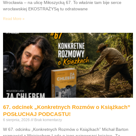
Wrocławia – na ulicę Miłoszycką 67. To właśnie tam bije serce
wrocławskiej EKOSTRAŻYSą tu odratowane
Read More »
67. odcinek „Konkretnych Rozmów o Książkach”
POSŁUCHAJ PODCASTU!
6 sierpnia, 2026
Brak komentarzy
W 67. odcinku „Konkretnych Rozmów o Książkach” Michał Barton
rozmawiał z Wojciechem Ladą o jego najnowszej książce „Za