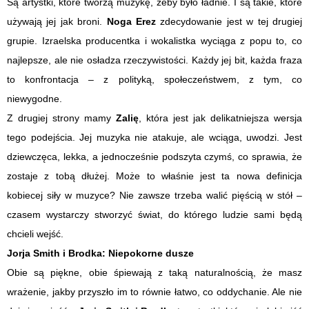
Są artystki, które tworzą muzykę, żeby było ładnie. I są takie, które
używają jej jak broni.
Noga Erez
zdecydowanie jest w tej drugiej
grupie. Izraelska producentka i wokalistka wyciąga z popu to, co
najlepsze, ale nie osładza rzeczywistości. Każdy jej bit, każda fraza
to konfrontacja – z polityką, społeczeństwem, z tym, co
niewygodne.
Z drugiej strony mamy
Zalię
, która jest jak delikatniejsza wersja
tego podejścia. Jej muzyka nie atakuje, ale wciąga, uwodzi. Jest
dziewczęca, lekka, a jednocześnie podszyta czymś, co sprawia, że
zostaje z tobą dłużej. Może to właśnie jest ta nowa definicja
kobiecej siły w muzyce? Nie zawsze trzeba walić pięścią w stół –
czasem wystarczy stworzyć świat, do którego ludzie sami będą
chcieli wejść.
Jorja Smith i Brodka: Niepokorne dusze
Obie są piękne, obie śpiewają z taką naturalnością, że masz
wrażenie, jakby przyszło im to równie łatwo, co oddychanie. Ale nie