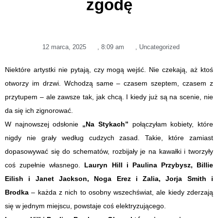
zgodę
12 marca, 2025
,
8:09 am
,
Uncategorized
Niektóre artystki nie pytają, czy mogą wejść. Nie czekają, aż ktoś
otworzy im drzwi. Wchodzą same – czasem szeptem, czasem z
przytupem – ale zawsze tak, jak chcą. I kiedy już są na scenie, nie
da się ich zignorować.
W najnowszej odsłonie
„Na Stykach”
połączyłam kobiety, które
nigdy nie grały według cudzych zasad. Takie, które zamiast
dopasowywać się do schematów, rozbijały je na kawałki i tworzyły
coś zupełnie własnego.
Lauryn Hill i Paulina Przybysz, Billie
Eilish i Janet Jackson, Noga Erez i Zalia, Jorja Smith i
Brodka
– każda z nich to osobny wszechświat, ale kiedy zderzają
się w jednym miejscu, powstaje coś elektryzującego.