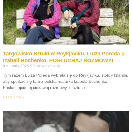
Targowisko Sztuki w Reykjaviku. Luiza Poreda u
Izabeli Bochenko. POSŁUCHAJ ROZMOWY!
9 sierpnia, 2026
Brak komentarzy
Tym razem Luiza Poreda wybrała się do Reykjaviku, stolicy Islandii,
aby spotkać się tam z polską malarką Izabelą Bochenko.
Posłuchajcie tej ciekawej rozmowy o sztuce
Read More »