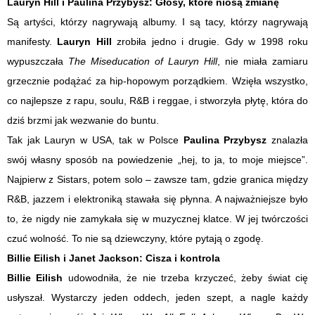
Lauryn Hill i Paulina Przybysz: Głosy, które niosą zmianę
Są artyści, którzy nagrywają albumy. I są tacy, którzy nagrywają
manifesty.
Lauryn Hill
zrobiła jedno i drugie. Gdy w 1998 roku
wypuszczała
The Miseducation of Lauryn Hill
, nie miała zamiaru
grzecznie podążać za hip-hopowym porządkiem. Wzięła wszystko,
co najlepsze z rapu, soulu, R&B i reggae, i stworzyła płytę, która do
dziś brzmi jak wezwanie do buntu.
Tak jak Lauryn w USA, tak w Polsce
Paulina Przybysz
znalazła
swój własny sposób na powiedzenie „hej, to ja, to moje miejsce”.
Najpierw z Sistars, potem solo – zawsze tam, gdzie granica między
R&B, jazzem i elektroniką stawała się płynna. A najważniejsze było
to, że nigdy nie zamykała się w muzycznej klatce. W jej twórczości
czuć wolność. To nie są dziewczyny, które pytają o zgodę.
Billie Eilish i Janet Jackson: Cisza i kontrola
Billie Eilish
udowodniła, że nie trzeba krzyczeć, żeby świat cię
usłyszał. Wystarczy jeden oddech, jeden szept, a nagle każdy