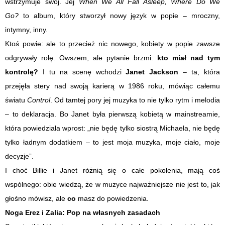
wstrzymuje swój. Jej
When We All Fall Asleep, Where Do We
Go?
to album, który stworzył nowy język w popie – mroczny,
intymny, inny.
Ktoś powie: ale to przecież nic nowego, kobiety w popie zawsze
odgrywały rolę. Owszem, ale pytanie brzmi:
kto miał nad tym
kontrolę?
I tu na scenę wchodzi
Janet Jackson
– ta, która
przejęła stery nad swoją karierą w 1986 roku, mówiąc całemu
światu
Control
. Od tamtej pory jej muzyka to nie tylko rytm i melodia
– to deklaracja. Bo Janet była pierwszą kobietą w mainstreamie,
która powiedziała wprost: „nie będę tylko siostrą Michaela, nie będę
tylko ładnym dodatkiem – to jest moja muzyka, moje ciało, moje
decyzje”.
I choć Billie i Janet różnią się o całe pokolenia, mają coś
wspólnego: obie wiedzą, że w muzyce najważniejsze nie jest to, jak
głośno mówisz, ale
co
masz do powiedzenia.
Noga Erez i Zalia: Pop na własnych zasadach