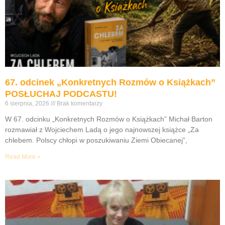
67. odcinek „Konkretnych Rozmów o Książkach”
POSŁUCHAJ PODCASTU!
6 sierpnia, 2026
Brak komentarzy
W 67. odcinku „Konkretnych Rozmów o Książkach” Michał Barton
rozmawiał z Wojciechem Ladą o jego najnowszej książce „Za
chlebem. Polscy chłopi w poszukiwaniu Ziemi Obiecanej”,
Read More »