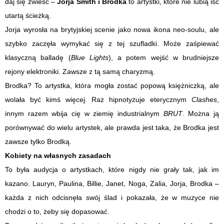
daj się zwieść –
Jorja Smith i Brodka
to artystki, które nie lubią iść
utartą ścieżką.
Jorja wyrosła na brytyjskiej scenie jako nowa ikona neo-soulu, ale
szybko zaczęła wymykać się z tej szufladki. Może zaśpiewać
klasyczną balladę (
Blue Lights
), a potem wejść w brudniejsze
rejony elektroniki. Zawsze z tą samą charyzmą.
Brodka? To artystka, która mogła zostać popową księżniczką, ale
wolała być kimś więcej. Raz hipnotyzuje eterycznym
Clashes
,
innym razem wbija cię w ziemię industrialnym
BRUT
. Można ją
porównywać do wielu artystek, ale prawda jest taka, że Brodka jest
zawsze tylko Brodką.
Kobiety na własnych zasadach
To była audycja o artystkach, które nigdy nie grały tak, jak im
kazano. Lauryn, Paulina, Billie, Janet, Noga, Zalia, Jorja, Brodka –
każda z nich odcisnęła swój ślad i pokazała, że w muzyce nie
chodzi o to, żeby się dopasować.