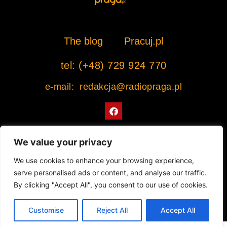
The blog
Pracuj.pl
tel: (+48) 729 924 770
e-mail: redakcja@radiopraga.pl
F
a
c
e
b
We value your privacy
o
o
Współpracujemy z Muzeum Warszawskiej Pragi
We use cookies to enhance your browsing experience,
k
serve personalised ads or content, and analyse our traffic.
© 2022 All rights Reserved. Radiopraga.pl
By clicking "Accept All", you consent to our use of cookies.
Projekt strony internetowej: tomasz-kaminski.pl
Customise
Reject All
Accept All