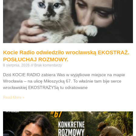
Kocie Radio odwiedziło wrocławską EKOSTRAŻ.
POSŁUCHAJ ROZMOWY.
8 sierpnia, 2026
Brak komentarzy
Dziś KOCIE RADIO zabiera Was w wyjątkowe miejsce na mapie
Wrocławia – na ulicę Miłoszycką 67. To właśnie tam bije serce
wrocławskiej EKOSTRAŻYSą tu odratowane
Read More »