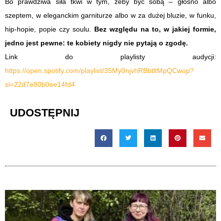
Bo prawdziwa siła tkwi w tym, żeby być sobą – głośno albo
szeptem, w eleganckim garniturze albo w za dużej bluzie, w funku,
hip-hopie, popie czy soulu.
Bez względu na to, w jakiej formie,
jedno jest pewne: te kobiety nigdy nie pytają o zgodę.
Link do playlisty audycji:
https://open.spotify.com/playlist/35My0njvhRBbtltMpQCwop?
si=22d7e80b0ee14fd4
UDOSTĘPNIJ