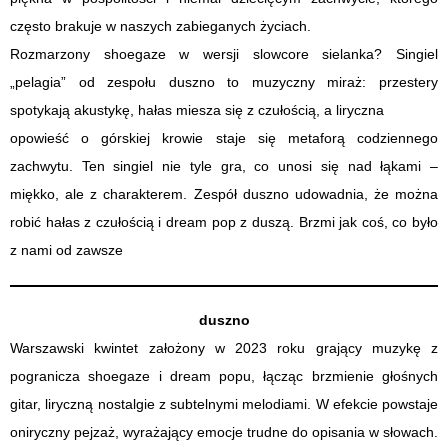
często brakuje w naszych zabieganych życiach.
Rozmarzony shoegaze w wersji slowcore sielanka? Singiel
„pelagia” od zespołu duszno to muzyczny miraż: przestery
spotykają akustykę, hałas miesza się z czułością, a liryczna
opowieść o górskiej krowie staje się metaforą codziennego
zachwytu. Ten singiel nie tyle gra, co unosi się nad łąkami –
miękko, ale z charakterem. Zespół duszno udowadnia, że można
robić hałas z czułością i dream pop z duszą. Brzmi jak coś, co było
z nami od zawsze
duszno
Warszawski kwintet założony w 2023 roku grający muzykę z
pogranicza shoegaze i dream popu, łącząc brzmienie głośnych
gitar, liryczną nostalgie z subtelnymi melodiami. W efekcie powstaje
oniryczny pejzaż, wyrażający emocje trudne do opisania w słowach.