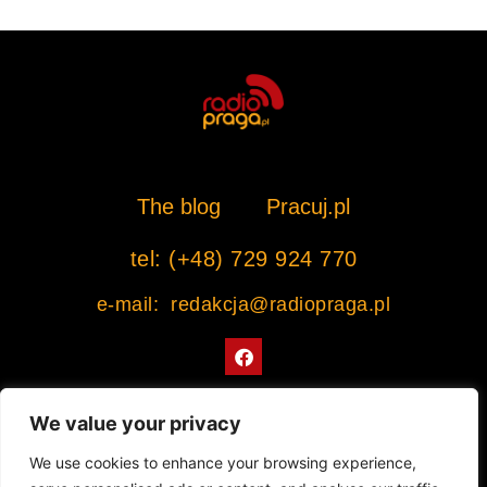
The blog
Pracuj.pl
tel: (+48) 729 924 770
e-mail: redakcja@radiopraga.pl
F
a
c
e
b
We value your privacy
o
o
Współpracujemy z Muzeum Warszawskiej Pragi
We use cookies to enhance your browsing experience,
k