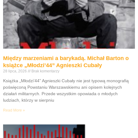
Między marzeniami a barykadą. Michał Barton o
książce „Młodzi’44” Agnieszki Cubały
28 lipca, 2026
Brak komentarzy
Książka „Młodzi’44” Agnieszki Cubały nie jest typową monografią
poświęconą Powstaniu Warszawskiemu ani opisem kolejnych
działań militarnych. Przede wszystkim opowiada o młodych
ludziach, którzy w sierpniu
Read More »