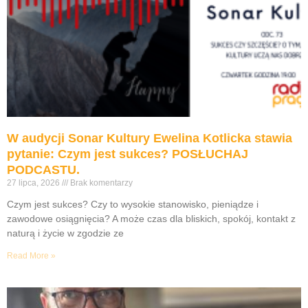
W audycji Sonar Kultury Ewelina Kotlicka stawia
pytanie: Czym jest sukces? POSŁUCHAJ
PODCASTU.
27 lipca, 2026
Brak komentarzy
Czym jest sukces? Czy to wysokie stanowisko, pieniądze i
zawodowe osiągnięcia? A może czas dla bliskich, spokój, kontakt z
naturą i życie w zgodzie ze
Read More »