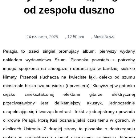
od zespołu duszno
24 czerwca, 2025
,
12:50 pm
,
MusicNews
Pelagia to trzeci singiel promujący album, pierwszy wydany
nakładem wydawnictwa Szum. Piosenka powstała z potrzeby
innego spojrzenia na shoegaze i ubrania go w bardziej sielskie
klimaty. Przenosi słuchacza na kwieciste łąki, daleko od szumu
miasta ale blisko szumu wiatru (i przesteru). Klasycznej w gatunku
ciężko zniekształconej efektami gitarze elektrycznej
przeciwstawiony jest delikatniejszy akustyk, jednocześnie
uzupełniając się i tworząc kontrast. Tekst z jednej strony opowiada
o krowie Pelagii, którą Kaś poznała jakiś czas temu w górach, w
okolicach Ustronia. Z drugiej strony to piosenka o dostrzeganiu
piękna w pospolitości i niemal dziecięcym zachwycie, którego