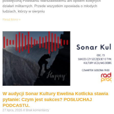
poświęconą Powstaniu Warszawskiemu ani opisem kolejnych
działań militarnych. Przede wszystkim opowiada o młodych
ludziach, którzy w sierpniu
Read More »
W audycji Sonar Kultury Ewelina Kotlicka stawia
pytanie: Czym jest sukces? POSŁUCHAJ
PODCASTU.
27 lipca, 2026
Brak komentarzy