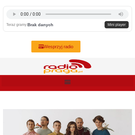
Skip
to
content
Brak danych
Teraz gramy:
Mini player
Wesprzyj radio