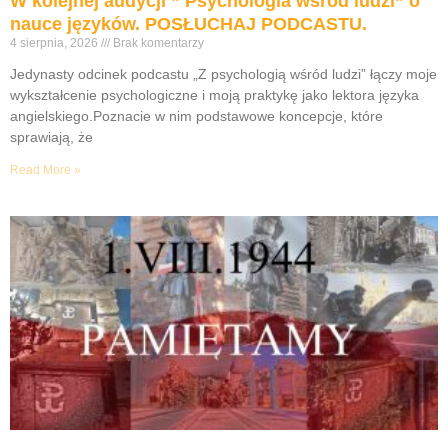
W kolejnej audycji ” Psychologia wśród ludzi” o
nauce języków. POSŁUCHAJ PODCASTU.
4 sierpnia, 2026
Brak komentarzy
Jedynasty odcinek podcastu „Z psychologią wśród ludzi” łączy moje
wykształcenie psychologiczne i moją praktykę jako lektora języka
angielskiego.Poznacie w nim podstawowe koncepcje, które
sprawiają, że
Read More »