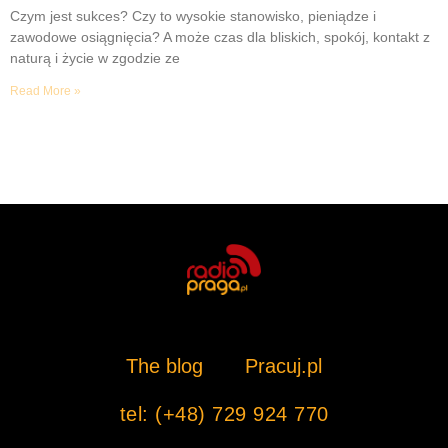
Czym jest sukces? Czy to wysokie stanowisko, pieniądze i
zawodowe osiągnięcia? A może czas dla bliskich, spokój, kontakt z
naturą i życie w zgodzie ze
Read More »
The blog
Pracuj.pl
tel: (+48) 729 924 770