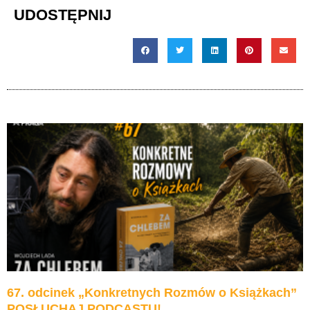
UDOSTĘPNIJ
67. odcinek „Konkretnych Rozmów o Książkach”
POSŁUCHAJ PODCASTU!