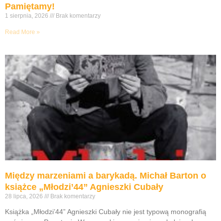
Pamiętamy!
1 sierpnia, 2026
Brak komentarzy
Read More »
Między marzeniami a barykadą. Michał Barton o
książce „Młodzi’44” Agnieszki Cubały
28 lipca, 2026
Brak komentarzy
Książka „Młodzi’44” Agnieszki Cubały nie jest typową monografią