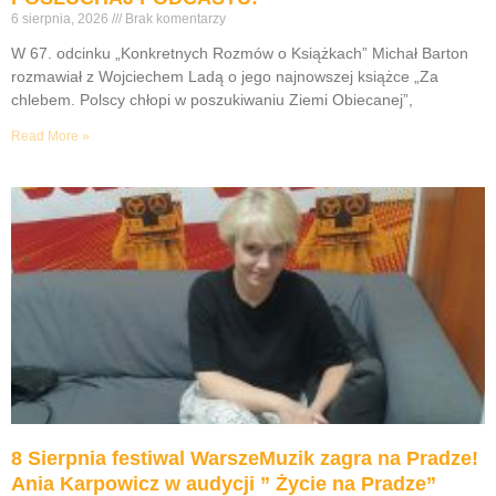
6 sierpnia, 2026
Brak komentarzy
W 67. odcinku „Konkretnych Rozmów o Książkach” Michał Barton
rozmawiał z Wojciechem Ladą o jego najnowszej książce „Za
chlebem. Polscy chłopi w poszukiwaniu Ziemi Obiecanej”,
Read More »
8 Sierpnia festiwal WarszeMuzik zagra na Pradze!
Ania Karpowicz w audycji ” Życie na Pradze”