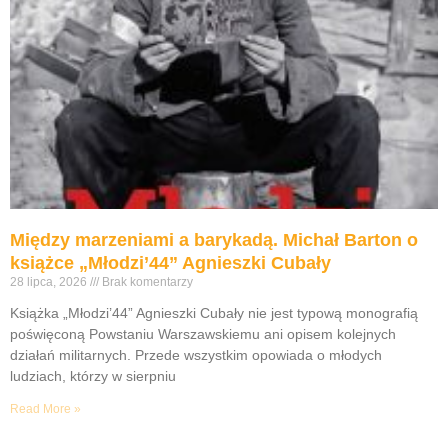
Między marzeniami a barykadą. Michał Barton o
książce „Młodzi’44” Agnieszki Cubały
28 lipca, 2026
Brak komentarzy
Książka „Młodzi’44” Agnieszki Cubały nie jest typową monografią
poświęconą Powstaniu Warszawskiemu ani opisem kolejnych
działań militarnych. Przede wszystkim opowiada o młodych
ludziach, którzy w sierpniu
Read More »