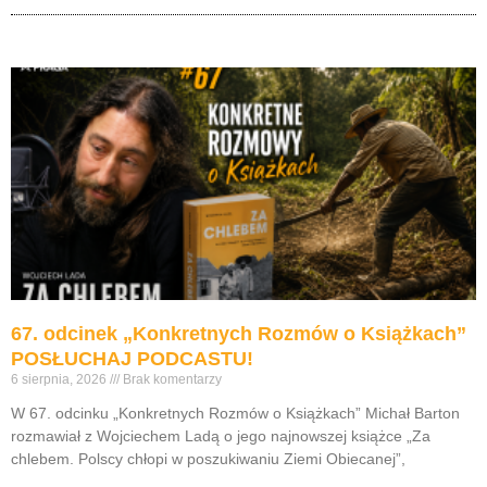
67. odcinek „Konkretnych Rozmów o Książkach”
POSŁUCHAJ PODCASTU!
6 sierpnia, 2026
Brak komentarzy
W 67. odcinku „Konkretnych Rozmów o Książkach” Michał Barton
rozmawiał z Wojciechem Ladą o jego najnowszej książce „Za
chlebem. Polscy chłopi w poszukiwaniu Ziemi Obiecanej”,