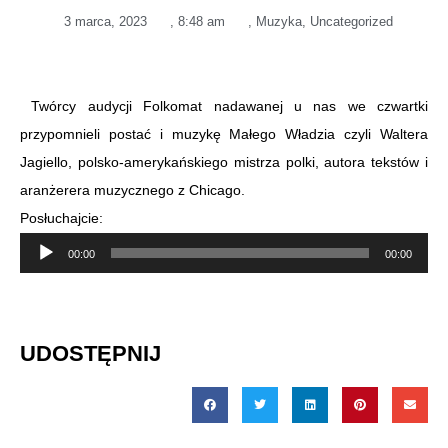
3 marca, 2023
,
8:48 am
,
Muzyka
,
Uncategorized
Twórcy audycji Folkomat nadawanej u nas we czwartki
przypomnieli postać i muzykę Małego Władzia czyli Waltera
Jagiello, polsko-amerykańskiego mistrza polki, autora tekstów i
aranżerera muzycznego z Chicago.
Posłuchajcie:
Odtwarzacz
00:00
00:00
plików
dźwiękowych
UDOSTĘPNIJ