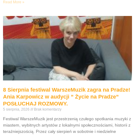
Read More »
8 Sierpnia festiwal WarszeMuzik zagra na Pradze!
Ania Karpowicz w audycji ” Życie na Pradze”
POSŁUCHAJ ROZMOWY.
5 sierpnia, 2026
Brak komentarzy
Festiwal WarszeMuzik jest przestrzenią czułego spotkania muzyki z
miastem, wybitnych artystów z lokalnymi społecznościami, historii z
teraźniejszością. Przez cały sierpień w sobotnie i niedzielne