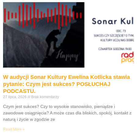
W audycji Sonar Kultury Ewelina Kotlicka stawia
pytanie: Czym jest sukces? POSŁUCHAJ
PODCASTU.
27 lipca, 2026
Brak komentarzy
Czym jest sukces? Czy to wysokie stanowisko, pieniądze i
zawodowe osiągnięcia? A może czas dla bliskich, spokój, kontakt z
naturą i życie w zgodzie ze
Read More »