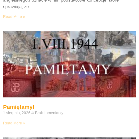
angielskiego.Poznacie w nim podstawowe koncepcje, które
sprawiają, że
Read More »
Pamiętamy!
1 sierpnia, 2026
Brak komentarzy
Read More »