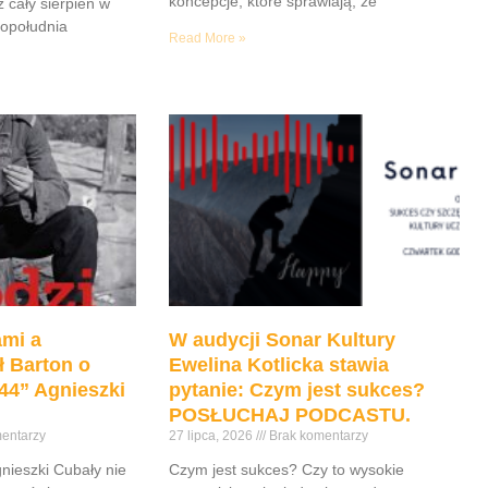
koncepcje, które sprawiają, że
z cały sierpień w
popołudnia
Read More »
mi a
W audycji Sonar Kultury
ł Barton o
Ewelina Kotlicka stawia
44” Agnieszki
pytanie: Czym jest sukces?
POSŁUCHAJ PODCASTU.
entarzy
27 lipca, 2026
Brak komentarzy
gnieszki Cubały nie
Czym jest sukces? Czy to wysokie