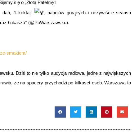
jemy się o „Złotą Patelnię”!
dań, 4 koktajli
, napojów gorących i oczywiście seansu
 oraz Łukasza* (@PoWarszawsku).
o-ze-smakiem/
wsku. Dziś to nie tylko audycja radiowa, jedne z największych
rawia, że na spacery przychodzi po kilkaset osób. Warszawa to