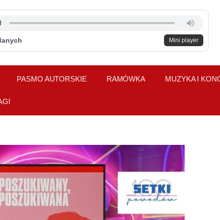
danych
Mini player
PASMO AUTORSKIE
RAMÓWKA
MUZYKA I KON
AGI