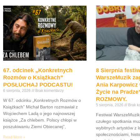
67. odcinek „Konkretnych
8 Sierpnia festiw
Rozmów o Książkach”
WarszeMuzik zag
POSŁUCHAJ PODCASTU!
Ania Karpowicz 
6 sierpnia, 2026
Brak komentarzy
Życie na Pradz
ROZMOWY.
W 67. odcinku „Konkretnych Rozmów o
5 sierpnia, 2026
Brak k
Książkach” Michał Barton rozmawiał z
Wojciechem Ladą o jego najnowszej
Festiwal WarszeMuzik 
książce „Za chlebem. Polscy chłopi w
czułego spotkania muz
poszukiwaniu Ziemi Obiecanej”,
wybitnych artystów z 
społecznościami, histor
Read More »