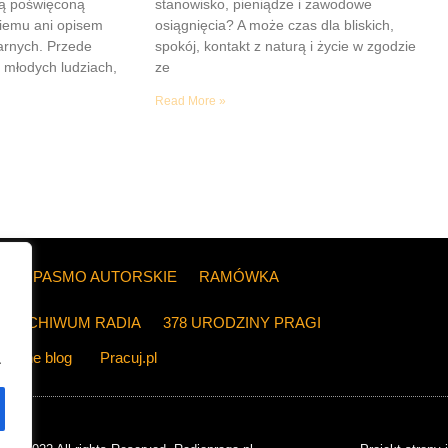
ią poświęconą
stanowisko, pieniądze i zawodowe
iemu ani opisem
osiągnięcia? A może czas dla bliskich,
tarnych. Przede
spokój, kontakt z naturą i życie w zgodzie
 młodych ludziach,
ze
Read More »
ZE
PASMO AUTORSKIE
RAMÓWKA
ARCHIWUM RADIA
378 URODZINY PRAGI
The blog
Pracuj.pl
.