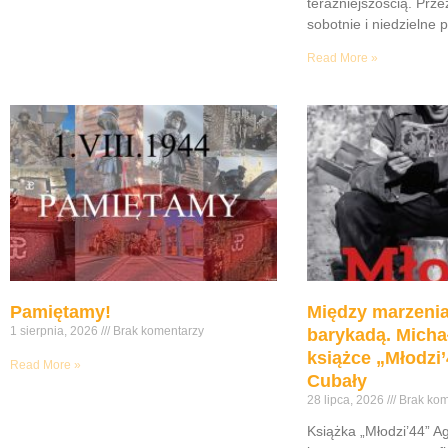
teraźniejszością. Prze
sobotnie i niedzielne 
Read More »
Pamiętamy!
Między marzenia
1 sierpnia, 2026
Brak komentarzy
barykadą. Micha
książce „Młodzi’
Read More »
Cubały
28 lipca, 2026
Brak kom
Książka „Młodzi’44” A