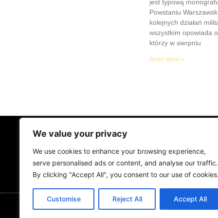
jest typową monograf
Powstaniu Warszawsk
kolejnych działań mili
wszystkim opowiada o
którzy w sierpniu
Read More »
We value your privacy
STRONA GŁÓWNA
ŻYCIE NA PRAD
We use cookies to enhance your browsing experience,
MUZYKA I KONCERTY
KONTAKT
serve personalised ads or content, and analyse our traffic.
By clicking "Accept All", you consent to our use of cookies
Customise
Reject All
Accept All