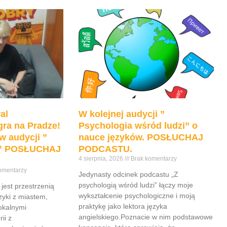
al
W kolejnej audycji ”
ra na Pradze!
Psychologia wśród ludzi” o
w audycji ”
nauce języków. POSŁUCHAJ
e” POSŁUCHAJ
PODCASTU.
4 sierpnia, 2026
Brak komentarzy
omentarzy
Jedynasty odcinek podcastu „Z
psychologią wśród ludzi” łączy moje
jest przestrzenią
wykształcenie psychologiczne i moją
yki z miastem,
praktykę jako lektora języka
lokalnymi
angielskiego.Poznacie w nim podstawowe
ii z