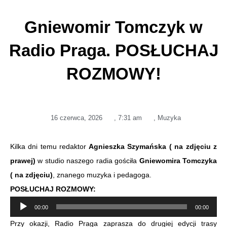
Gniewomir Tomczyk w
Radio Praga. POSŁUCHAJ
ROZMOWY!
16 czerwca, 2026
,
7:31 am
,
Muzyka
Kilka dni temu redaktor
Agnieszka Szymańska ( na zdjęciu z
prawej)
w studio naszego radia gościła
Gniewomira Tomczyka
( na zdjęciu)
, znanego muzyka i pedagoga.
POSŁUCHAJ ROZMOWY:
Odtwarzacz
00:00
00:00
plików
Przy okazji, Radio Praga zaprasza do drugiej edycji trasy