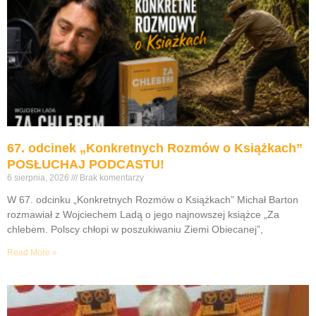
67. odcinek „Konkretnych Rozmów o Książkach”
POSŁUCHAJ PODCASTU!
6 sierpnia, 2026
Brak komentarzy
W 67. odcinku „Konkretnych Rozmów o Książkach” Michał Barton
rozmawiał z Wojciechem Ladą o jego najnowszej książce „Za
chlebem. Polscy chłopi w poszukiwaniu Ziemi Obiecanej”,
Read More »