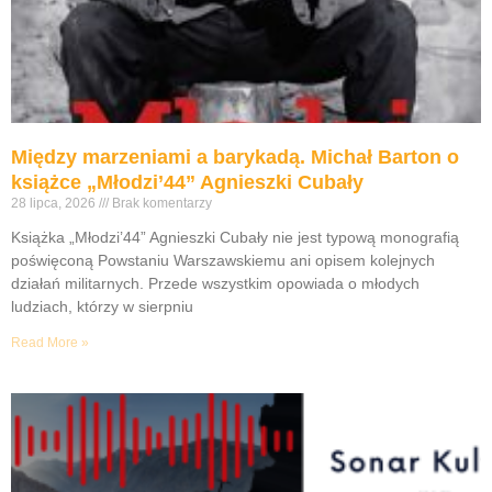
Między marzeniami a barykadą. Michał Barton o
książce „Młodzi’44” Agnieszki Cubały
28 lipca, 2026
Brak komentarzy
Książka „Młodzi’44” Agnieszki Cubały nie jest typową monografią
poświęconą Powstaniu Warszawskiemu ani opisem kolejnych
działań militarnych. Przede wszystkim opowiada o młodych
ludziach, którzy w sierpniu
Read More »