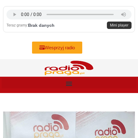
Skip
to
content
Brak danych
Teraz gramy:
Mini player
Wesprzyj radio