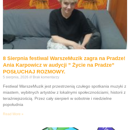
8 Sierpnia festiwal WarszeMuzik zagra na Pradze!
Ania Karpowicz w audycji ” Życie na Pradze”
POSŁUCHAJ ROZMOWY.
5 sierpnia, 2026
Brak komentarzy
Festiwal WarszeMuzik jest przestrzenią czułego spotkania muzyki z
miastem, wybitnych artystów z lokalnymi społecznościami, historii z
teraźniejszością. Przez cały sierpień w sobotnie i niedzielne
popołudnia
Read More »