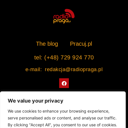
The blog
Pracuj.pl
tel: (+48) 729 924 770
e-mail: redakcja@radiopraga.pl
F
a
c
e
b
We value your privacy
o
o
Współpracujemy z Muzeum Warszawskiej Pragi
We use cookies to enhance your browsing experience,
k
serve personalised ads or content, and analyse our traffic.
© 2022 All rights Reserved. Radiopraga.pl
By clicking "Accept All", you consent to our use of cookies.