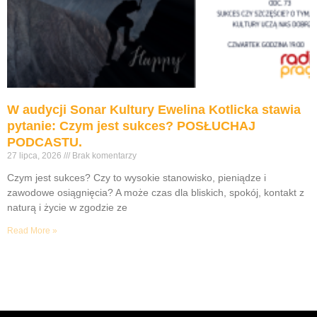
W audycji Sonar Kultury Ewelina Kotlicka stawia
pytanie: Czym jest sukces? POSŁUCHAJ
PODCASTU.
27 lipca, 2026
Brak komentarzy
Czym jest sukces? Czy to wysokie stanowisko, pieniądze i
zawodowe osiągnięcia? A może czas dla bliskich, spokój, kontakt z
naturą i życie w zgodzie ze
Read More »