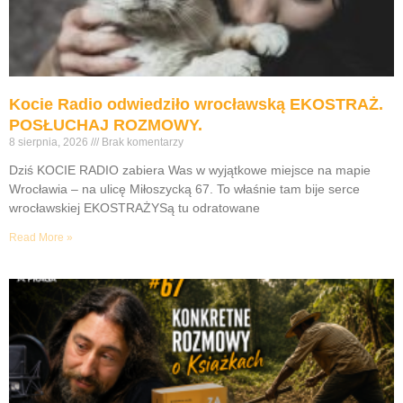
Kocie Radio odwiedziło wrocławską EKOSTRAŻ.
POSŁUCHAJ ROZMOWY.
8 sierpnia, 2026
Brak komentarzy
Dziś KOCIE RADIO zabiera Was w wyjątkowe miejsce na mapie
Wrocławia – na ulicę Miłoszycką 67. To właśnie tam bije serce
wrocławskiej EKOSTRAŻYSą tu odratowane
Read More »