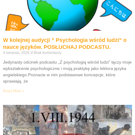
W kolejnej audycji ” Psychologia wśród ludzi” o
nauce języków. POSŁUCHAJ PODCASTU.
4 sierpnia, 2026
Brak komentarzy
Jedynasty odcinek podcastu „Z psychologią wśród ludzi” łączy moje
wykształcenie psychologiczne i moją praktykę jako lektora języka
angielskiego.Poznacie w nim podstawowe koncepcje, które
sprawiają, że
Read More »