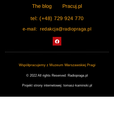
The blog
Pracuj.pl
tel: (+48) 729 924 770
e-mail: redakcja@radiopraga.pl
F
a
c
e
b
o
o
Współpracujemy z Muzeum Warszawskiej Pragi
k
© 2022 All rights Reserved. Radiopraga.pl
Projekt strony internetowej: tomasz-kaminski.pl