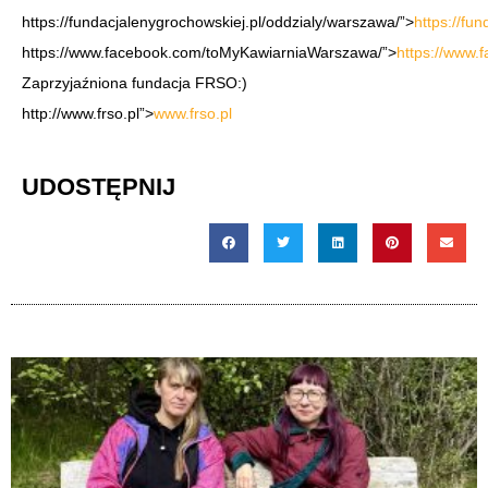
https://fundacjalenygrochowskiej.pl/oddzialy/warszawa/”>
https://fu
https://www.facebook.com/toMyKawiarniaWarszawa/”>
https://www
Zaprzyjaźniona fundacja FRSO:)
http://www.frso.pl”>
www.frso.pl
UDOSTĘPNIJ