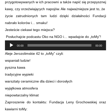
przygotowywanych w ich pracowni a także napić się przepysznej
kawy, czy orzeźwiających napojów. Ale najważniejsze jest to, że
życie zatrudnionych tam ludzi dzięki działalności Fundacji
nabrało kolorów i… smaku!
Jesteście ciekawi tego miejsca?
Posłuchajcie podcastu Oko na NGO i… wpadajcie do „toMy”!
Odtwarzacz
00:00
00:00
plików
Aleje Jerozolimskie 42 to „toMy” czyli:
dźwiękowych
wspaniali ludzie!
pyszna kawa
tradycyjne wypieki
warsztaty ceramiczne dla dzieci i dorosłych
wyjątkowa atmosfera
niepowtarzalny klimat
Zaproszenie do kontaktu: Fundacja Leny Grochowskiej oraz
kawiarni toMy: