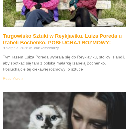
Targowisko Sztuki w Reykjaviku. Luiza Poreda u
Izabeli Bochenko. POSŁUCHAJ ROZMOWY!
9 sierpnia, 2026
Brak komentarzy
Tym razem Luiza Poreda wybrała się do Reykjaviku, stolicy Islandii,
aby spotkać się tam z polską malarką Izabelą Bochenko.
Posłuchajcie tej ciekawej rozmowy o sztuce
Read More »