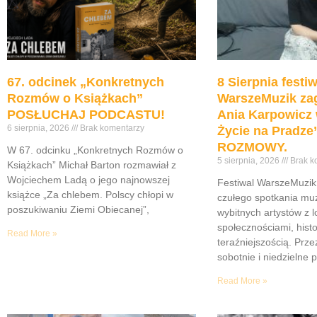
67. odcinek „Konkretnych
8 Sierpnia festiw
Rozmów o Książkach”
WarszeMuzik zag
POSŁUCHAJ PODCASTU!
Ania Karpowicz 
6 sierpnia, 2026
Brak komentarzy
Życie na Pradz
ROZMOWY.
W 67. odcinku „Konkretnych Rozmów o
5 sierpnia, 2026
Brak k
Książkach” Michał Barton rozmawiał z
Wojciechem Ladą o jego najnowszej
Festiwal WarszeMuzik 
książce „Za chlebem. Polscy chłopi w
czułego spotkania muz
poszukiwaniu Ziemi Obiecanej”,
wybitnych artystów z 
społecznościami, histor
Read More »
teraźniejszością. Prze
sobotnie i niedzielne 
Read More »