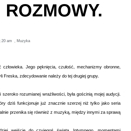
 ROZMOWY.
1:20 am
,
Muzyka
eć człowieka. Jego pęknięcia, czułość, mechanizmy obronne,
li Freska, zdecydowanie należy do tej drugiej grupy.
i szeroko rozumianej wrażliwości, była gościnią mojej audycji.
ry dziś funkcjonuje już znacznie szerzej niż tylko jako seria
ralnie przenika się również z muzyką, między innymi za sprawą
dziej wejście do czyjegoś świata. Intymnego, momentami