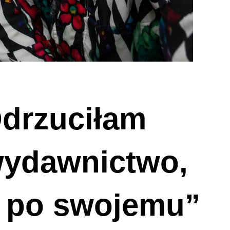
Odrzuciłam
ydawnictwo,
o po swojemu”