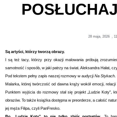
POSŁUCHAJ
28 maja, 2026
,
1
Są artyści, którzy tworzą obrazy.
I są też tacy, którzy przy okazji malowania próbują zrozumi
samotność i sposób, w jaki patrzy na świat. Aleksandra Hałat, czy
Pod tekstem pełny zapis naszej rozmowy w audycji
Na Stykach
.
Malarka, której twórczość od dawna krąży wokół emocji, relacji 
Punktem wyjścia do rozmowy stał się projekt „Ludzie Koty”, któ
obrazów. To także książka dostępna w preorderze, a całość natu
jej męża Filipa, czyli PanFresko.
Bo „Ludzie Koty” to nie tylko zbiór portretów
. To bar