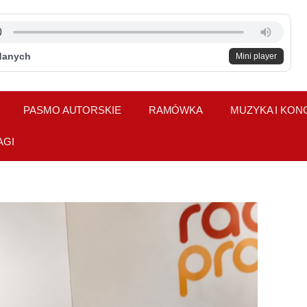
danych
Mini player
PASMO AUTORSKIE
RAMÓWKA
MUZYKA I KON
AGI