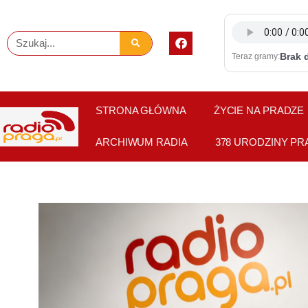
Skip
to
F
Szukaj
content
a
Brak 
Teraz gramy:
c
e
b
o
o
STRONA GŁÓWNA
ŻYCIE NA PRADZE
k
ARCHIWUM RADIA
378 URODZINY PR