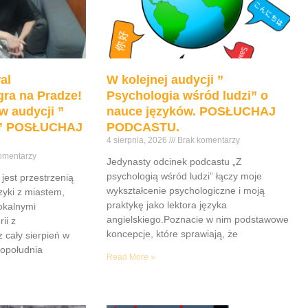
głośność.
al
W kolejnej audycji ”
ra na Pradze!
Psychologia wśród ludzi” o
w audycji ”
nauce języków. POSŁUCHAJ
e” POSŁUCHAJ
PODCASTU.
4 sierpnia, 2026
Brak komentarzy
omentarzy
Jedynasty odcinek podcastu „Z
psychologią wśród ludzi” łączy moje
jest przestrzenią
wykształcenie psychologiczne i moją
yki z miastem,
praktykę jako lektora języka
lokalnymi
angielskiego.Poznacie w nim podstawowe
ii z
koncepcje, które sprawiają, że
z cały sierpień w
popołudnia
Read More »