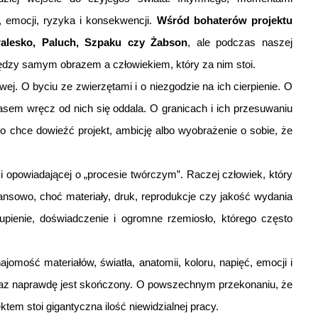
 emocji, ryzyka i konsekwencji.
Wśród bohaterów projektu
ralesko, Paluch, Szpaku czy Żabson
, ale podczas naszej
iędzy samym obrazem a człowiekiem, który za nim stoi.
j. O byciu ze zwierzętami i o niezgodzie na ich cierpienie. O
asem wręcz od nich się oddala. O granicach i ich przesuwaniu
 chce dowieźć projekt, ambicję albo wyobrażenie o sobie, że
 opowiadającej o „procesie twórczym”. Raczej człowiek, który
inansowo, choć materiały, druk, reprodukcje czy jakość wydania
upienie, doświadczenie i ogromne rzemiosło, którego często
najomość materiałów, światła, anatomii, koloru, napięć, emocji i
raz naprawdę jest skończony. O powszechnym przekonaniu, że
tem stoi gigantyczna ilość niewidzialnej pracy.