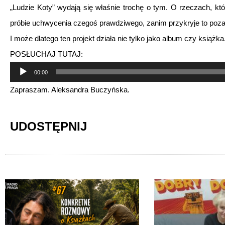
„Ludzie Koty” wydają się właśnie trochę o tym. O rzeczach, któ
próbie uchwycenia czegoś prawdziwego, zanim przykryje to poza
I może dlatego ten projekt działa nie tylko jako album czy książka
POSŁUCHAJ TUTAJ:
Odtwarzacz
00:00
plików
Zapraszam. Aleksandra Buczyńska.
dźwiękowych
UDOSTĘPNIJ