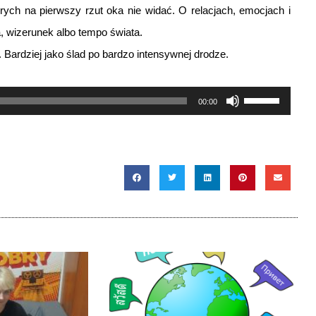
rych na pierwszy rzut oka nie widać. O relacjach, emocjach i
, wizerunek albo tempo świata.
. Bardziej jako ślad po bardzo intensywnej drodze.
Używaj
00:00
strzałek
do
góry
oraz
do
dołu
aby
zwiększyć
lub
zmniejszyć