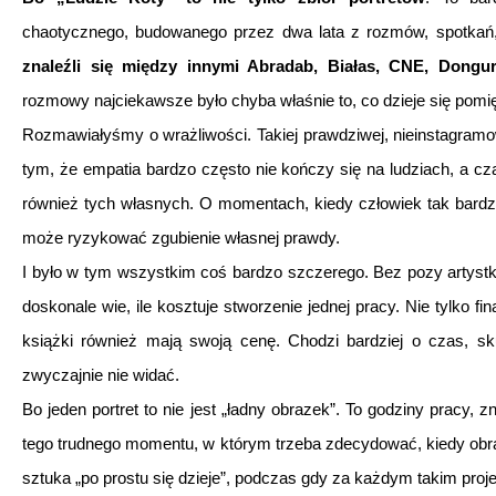
chaotycznego, budowanego przez dwa lata z rozmów, spotkań,
znaleźli się między innymi Abradab, Białas, CNE, Dongu
rozmowy najciekawsze było chyba właśnie to, co dzieje się pom
Rozmawiałyśmy o wrażliwości. Takiej prawdziwej, nieinstagramowe
tym, że empatia bardzo często nie kończy się na ludziach, a cz
również tych własnych. O momentach, kiedy człowiek tak bardzo
może ryzykować zgubienie własnej prawdy.
I było w tym wszystkim coś bardzo szczerego. Bez pozy artystki
doskonale wie, ile kosztuje stworzenie jednej pracy. Nie tylko f
książki również mają swoją cenę. Chodzi bardziej o czas, sk
zwyczajnie nie widać.
Bo jeden portret to nie jest „ładny obrazek”. To godziny pracy, z
tego trudnego momentu, w którym trzeba zdecydować, kiedy ob
sztuka „po prostu się dzieje”, podczas gdy za każdym takim projek