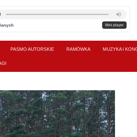
danych
Mini player
PASMO AUTORSKIE
RAMÓWKA
MUZYKA I KON
AGI