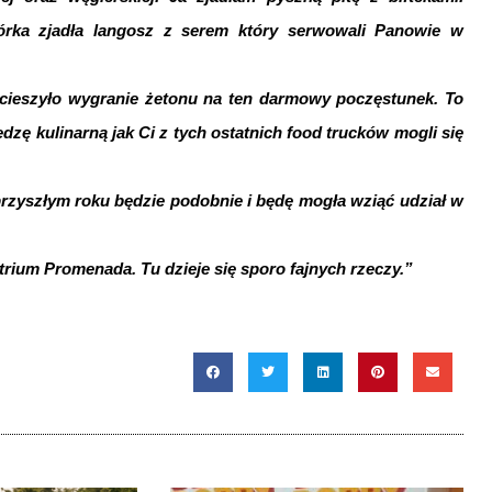
órka zjadła langosz z serem który serwowali Panowie w
ucieszyło wygranie żetonu na ten darmowy poczęstunek. To
zę kulinarną jak Ci z tych ostatnich food trucków mogli się
 przyszłym roku będzie podobnie i będę mogła wziąć udział w
ium Promenada. Tu dzieje się sporo fajnych rzeczy.”