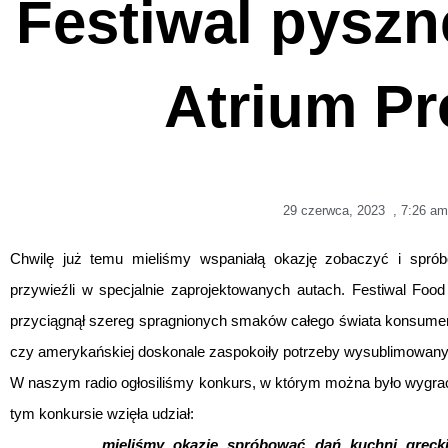
Festiwal pyszn
Atrium P
29 czerwca, 2023
,
7:26 am
Chwilę już temu mieliśmy wspaniałą okazję zobaczyć i sprób
przywieźli w specjalnie zaprojektowanych autach. Festiwal Food
przyciągnął szereg spragnionych smaków całego świata konsument
czy amerykańskiej doskonale zaspokoiły potrzeby wysublimowanyc
W naszym radio ogłosiliśmy konkurs, w którym można było wygrać 
tym konkursie wzięła udział:
„…………… mieliśmy okazję spróbować dań kuchni greckiej 