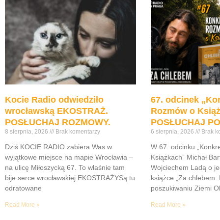
Kocie Radio odwiedziło
67. odcinek „Ko
wrocławską EKOSTRAŻ.
Rozmów o Ksią
POSŁUCHAJ ROZMOWY.
POSŁUCHAJ PO
8 sierpnia, 2026
Brak komentarzy
6 sierpnia, 2026
Brak k
Dziś KOCIE RADIO zabiera Was w
W 67. odcinku „Konk
wyjątkowe miejsce na mapie Wrocławia –
Książkach” Michał Bar
na ulicę Miłoszycką 67. To właśnie tam
Wojciechem Ladą o je
bije serce wrocławskiej EKOSTRAŻYSą tu
książce „Za chlebem. 
odratowane
poszukiwaniu Ziemi Ob
Read More »
Read More »