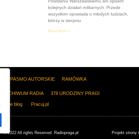
Powstaniu Warszawskiemu ani opisem
kolejnych działań militarnych. Przede
wszystkim opowiada o młodych ludziach,
którzy w sierpniu
Read More »
ZE
PASMO AUTORSKIE
RAMÓWKA
ARCHIWUM RADIA
378 URODZINY PRAGI
The blog
Pracuj.pl
.
© 2022 All rights Reserved. Radiopraga.pl
Projekt strony