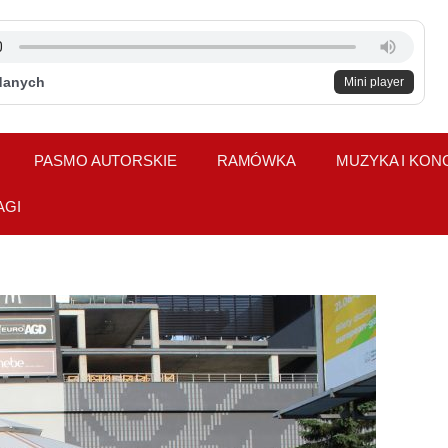
danych
Mini player
PASMO AUTORSKIE
RAMÓWKA
MUZYKA I KON
AGI