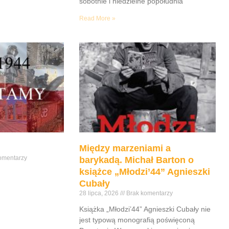
sobotnie i niedzielne popołudnia
Read More »
Między marzeniami a
omentarzy
barykadą. Michał Barton o
książce „Młodzi’44” Agnieszki
Cubały
28 lipca, 2026
Brak komentarzy
Książka „Młodzi’44” Agnieszki Cubały nie
jest typową monografią poświęconą