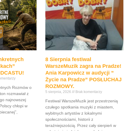
nkretnych
8 Sierpnia festiwal
żkach”
WarszeMuzik zagra na Pradze!
DCASTU!
Ania Karpowicz w audycji ”
omentarzy
Życie na Pradze” POSŁUCHAJ
ROZMOWY.
retnych Rozmów o
5 sierpnia, 2026
Brak komentarzy
ton rozmawiał z
go najnowszej
Festiwal WarszeMuzik jest przestrzenią
Polscy chłopi w
czułego spotkania muzyki z miastem,
iecanej”,
wybitnych artystów z lokalnymi
społecznościami, historii z
teraźniejszością. Przez cały sierpień w