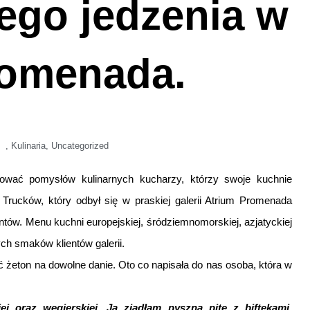
ego jedzenia w
romenada.
,
Kulinaria
,
Uncategorized
ować pomysłów kulinarnych kucharzy, którzy swoje kuchnie
 Trucków, który odbył się w praskiej galerii Atrium Promenada
ów. Menu kuchni europejskiej, śródziemnomorskiej, azjatyckiej
h smaków klientów galerii.
żeton na dowolne danie. Oto co napisała do nas osoba, która w
oraz węgierskiej. Ja zjadłam pyszną pitę z biftekami.