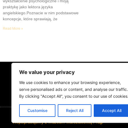
wykształcenie psychologiczne i moją
praktykę jako lektora języka
angielskiego.Poznacie w nim podstawowe
koncepcje, które sprawiają, że
Read More »
We value your privacy
STRONA GŁÓWNA
ŻYCIE NA PRAD
We use cookies to enhance your browsing experience,
MUZYKA I KONCERTY
KONTAKT
serve personalised ads or content, and analyse our traffic.
By clicking "Accept All", you consent to our use of cookies
Customise
Reject All
Accept All
Współpracujemy z Muzeum Warszawskiej Pragi