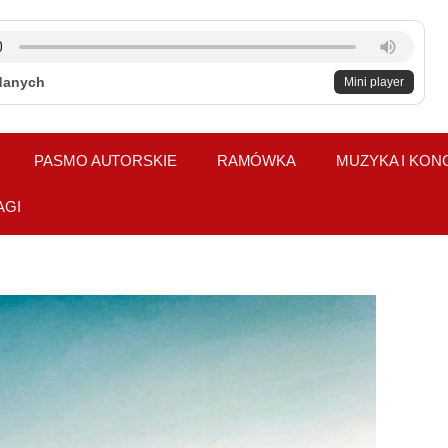
danych
Mini player
PASMO AUTORSKIE
RAMÓWKA
MUZYKA I KON
AGI