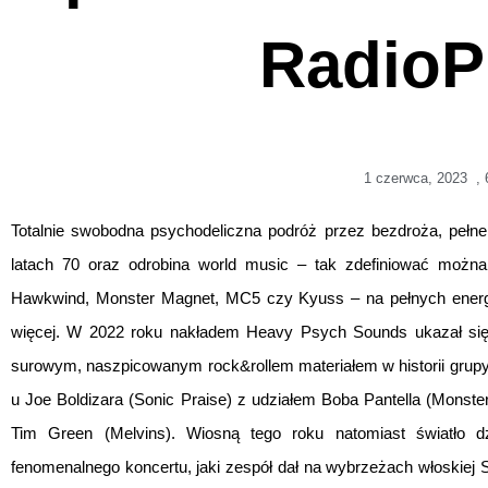
RadioP
1 czerwca, 2023
,
Totalnie swobodna psychodeliczna podróż przez bezdroża, pełne f
latach 70 oraz odrobina world music – tak zdefiniować możn
Hawkwind, Monster Magnet, MC5 czy Kyuss – na pełnych energii 
więcej. W 2022 roku nakładem Heavy Psych Sounds ukazał się ic
surowym, naszpicowanym rock&rollem materiałem w historii grupy.
u Joe Boldizara (Sonic Praise) z udziałem Boba Pantella (Monste
Tim Green (Melvins). Wiosną tego roku natomiast światło d
fenomenalnego koncertu, jaki zespół dał na wybrzeżach włoskiej S