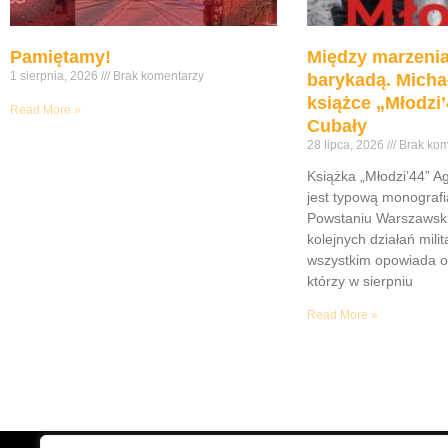
Pamiętamy!
Między marzenia
1 sierpnia, 2026
Brak komentarzy
barykadą. Micha
książce „Młodzi’
Read More »
Cubały
28 lipca, 2026
Brak kom
Książka „Młodzi’44” A
jest typową monograf
Powstaniu Warszawsk
kolejnych działań mili
wszystkim opowiada o
którzy w sierpniu
Read More »