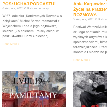
POSŁUCHAJ PODCASTU!
Ania Karpowicz 
6 sierpnia, 2026
Brak komentarzy
Życie na Pradz
ROZMOWY.
W 67. odcinku „Konkretnych Rozmów o
5 sierpnia, 2026
Brak k
Książkach” Michał Barton rozmawiał z
Wojciechem Ladą o jego najnowszej
Festiwal WarszeMuzik 
książce „Za chlebem. Polscy chłopi w
czułego spotkania muz
poszukiwaniu Ziemi Obiecanej”,
wybitnych artystów z 
społecznościami, histor
Read More »
teraźniejszością. Prze
sobotnie i niedzielne 
Read More »