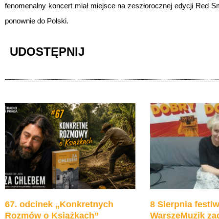
fenomenalny koncert miał miejsce na zeszłorocznej edycji Red Smo
ponownie do Polski.
UDOSTĘPNIJ
67. odcinek „Konkretnych
8 Sierpnia festiw
Rozmów o Książkach”
WarszeMuzik zag