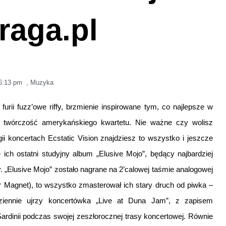
raga.pl
6:13 pm
,
Muzyka
urii fuzz’owe riffy, brzmienie inspirowane tym, co najlepsze w
a twórczość amerykańskiego kwartetu. Nie ważne czy wolisz
koncertach Ecstatic Vision znajdziesz to wszystko i jeszcze
h ostatni studyjny album „Elusive Mojo”, będący najbardziej
 „Elusive Mojo” zostało nagrane na 2’calowej taśmie analogowej
r Magnet), to wszystko zmasterował ich stary druch od piwka –
ziennie ujrzy koncertówka „Live at Duna Jam”, z zapisem
ardinii podczas swojej zeszłorocznej trasy koncertowej. Równie