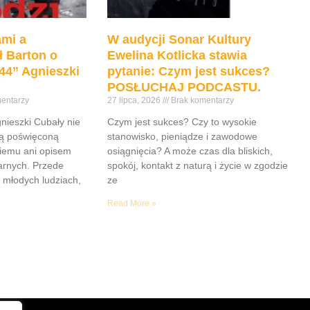
mi a
W audycji Sonar Kultury
ł Barton o
Ewelina Kotlicka stawia
44” Agnieszki
pytanie: Czym jest sukces?
POSŁUCHAJ PODCASTU.
entarzy
27 lipca, 2026
Brak komentarzy
gnieszki Cubały nie
Czym jest sukces? Czy to wysokie
ią poświęconą
stanowisko, pieniądze i zawodowe
iemu ani opisem
osiągnięcia? A może czas dla bliskich,
tarnych. Przede
spokój, kontakt z naturą i życie w zgodzie
 młodych ludziach,
ze
Read More »