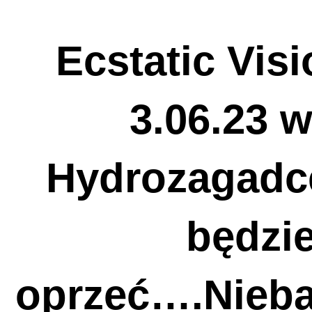
Ecstatic Vis
3.06.23 w
Hydrozagadce
będzi
oprzeć….Nieba