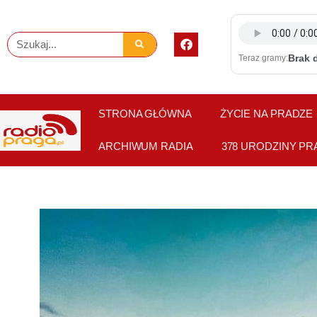
Skip
to
F
Szukaj
content
a
Brak 
Teraz gramy:
c
e
b
o
o
STRONA GŁÓWNA
ŻYCIE NA PRADZE
k
ARCHIWUM RADIA
378 URODZINY PR