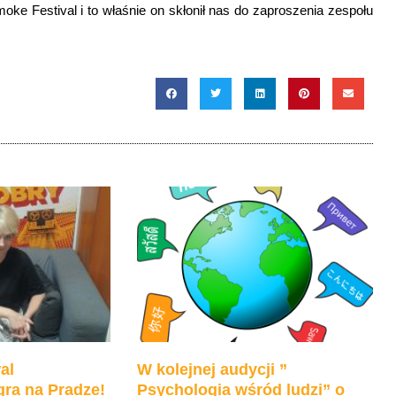
ke Festival i to właśnie on skłonił nas do zaproszenia zespołu
al
W kolejnej audycji ”
ra na Pradze!
Psychologia wśród ludzi” o