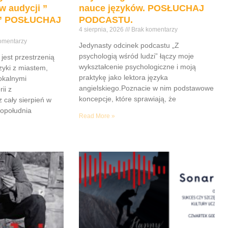
w audycji ”
nauce języków. POSŁUCHAJ
e” POSŁUCHAJ
PODCASTU.
4 sierpnia, 2026
Brak komentarzy
omentarzy
Jedynasty odcinek podcastu „Z
psychologią wśród ludzi” łączy moje
jest przestrzenią
wykształcenie psychologiczne i moją
yki z miastem,
praktykę jako lektora języka
lokalnymi
angielskiego.Poznacie w nim podstawowe
ii z
koncepcje, które sprawiają, że
z cały sierpień w
popołudnia
Read More »