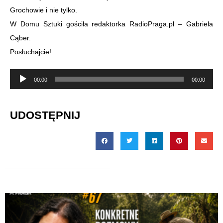
Grochowie i nie tylko.
W Domu Sztuki gościła redaktorka RadioPraga.pl – Gabriela
Cąber.
Posłuchajcie!
Odtwarzacz
00:00
00:00
plików
dźwiękowych
UDOSTĘPNIJ