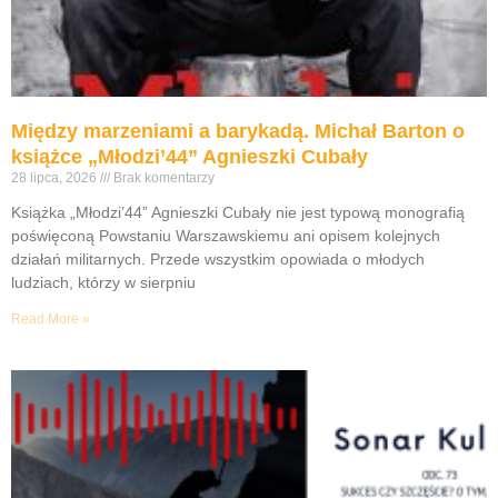
Między marzeniami a barykadą. Michał Barton o
książce „Młodzi’44” Agnieszki Cubały
28 lipca, 2026
Brak komentarzy
Książka „Młodzi’44” Agnieszki Cubały nie jest typową monografią
poświęconą Powstaniu Warszawskiemu ani opisem kolejnych
działań militarnych. Przede wszystkim opowiada o młodych
ludziach, którzy w sierpniu
Read More »