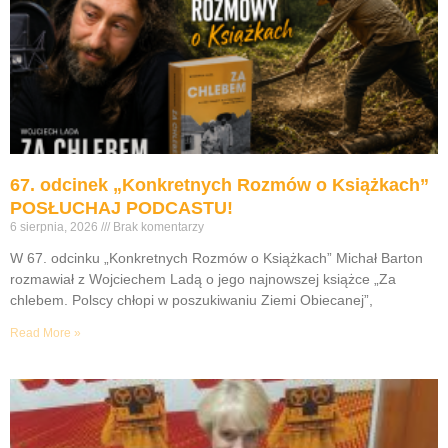
67. odcinek „Konkretnych Rozmów o Książkach”
POSŁUCHAJ PODCASTU!
6 sierpnia, 2026
Brak komentarzy
W 67. odcinku „Konkretnych Rozmów o Książkach” Michał Barton
rozmawiał z Wojciechem Ladą o jego najnowszej książce „Za
chlebem. Polscy chłopi w poszukiwaniu Ziemi Obiecanej”,
Read More »