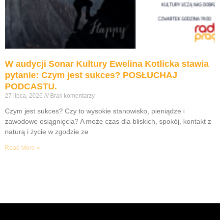
W audycji Sonar Kultury Ewelina Kotlicka stawia
pytanie: Czym jest sukces? POSŁUCHAJ
PODCASTU.
27 lipca, 2026
Brak komentarzy
Czym jest sukces? Czy to wysokie stanowisko, pieniądze i
zawodowe osiągnięcia? A może czas dla bliskich, spokój, kontakt z
naturą i życie w zgodzie ze
Read More »