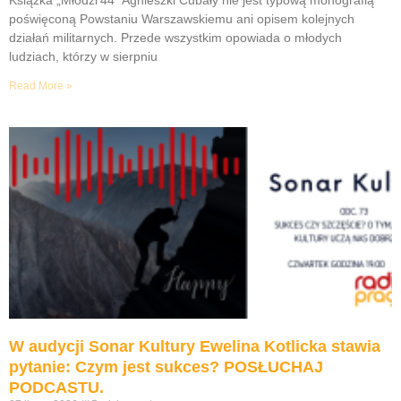
poświęconą Powstaniu Warszawskiemu ani opisem kolejnych
działań militarnych. Przede wszystkim opowiada o młodych
ludziach, którzy w sierpniu
Read More »
W audycji Sonar Kultury Ewelina Kotlicka stawia
pytanie: Czym jest sukces? POSŁUCHAJ
PODCASTU.