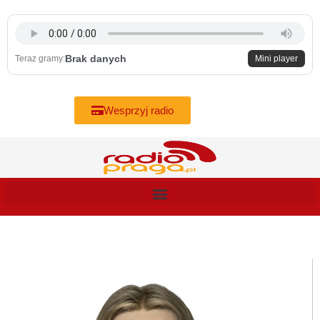
Skip
to
content
Brak danych
Teraz gramy:
Mini player
Wesprzyj radio