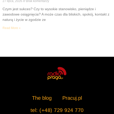
27 lipca, 2026
Brak komentarzy
Czym jest sukces? Czy to wysokie stanowisko, pieniądze i
zawodowe osiągnięcia? A może czas dla bliskich, spokój, kontakt z
naturą i życie w zgodzie ze
Read More »
The blog
Pracuj.pl
tel: (+48) 729 924 770