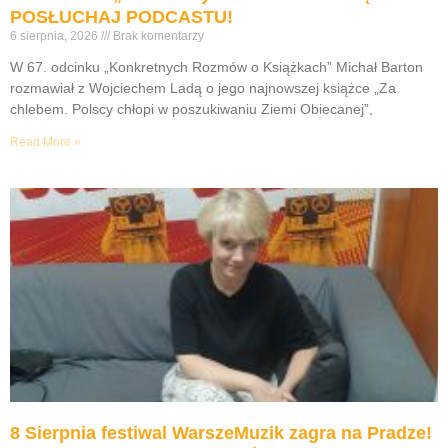
POSŁUCHAJ PODCASTU!
6 sierpnia, 2026
Brak komentarzy
W 67. odcinku „Konkretnych Rozmów o Książkach” Michał Barton
rozmawiał z Wojciechem Ladą o jego najnowszej książce „Za
chlebem. Polscy chłopi w poszukiwaniu Ziemi Obiecanej”,
Read More »
8 Sierpnia festiwal WarszeMuzik zagra na Pradze!