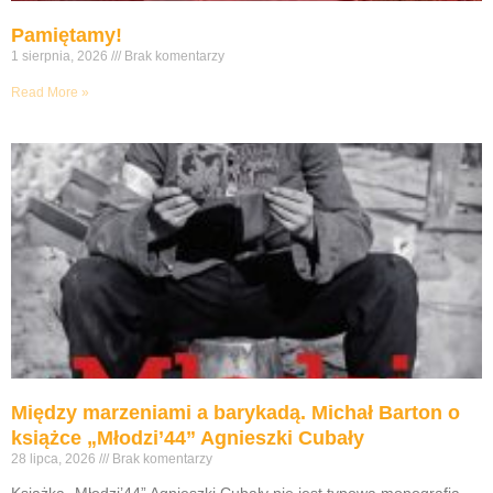
Pamiętamy!
1 sierpnia, 2026
Brak komentarzy
Read More »
Między marzeniami a barykadą. Michał Barton o
książce „Młodzi’44” Agnieszki Cubały
28 lipca, 2026
Brak komentarzy
Książka „Młodzi’44” Agnieszki Cubały nie jest typową monografią