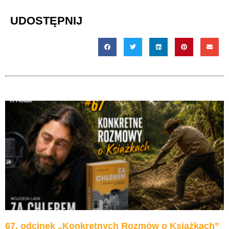
dźwiękowych
UDOSTĘPNIJ
67. odcinek „Konkretnych Rozmów o Książkach”