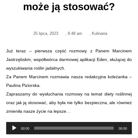
może ją stosować?
25 lipca, 2023
,
8:48 am
,
Kulinaria
Już teraz – pierwsza część rozmowy z Panem Marcinem
Jastrzębskm, współtwórca darmowej aplikacji Eden, służącej do
wyszukiwania roślin jadalnych.
Za Panem Marcinem rozmawia nasza redakcyjna koleżanka –
Paulina Piziorska.
Zapraszamy do wysłuchania rozmowy na temat diety roślinnej
oraz jak ją stosować, aby była nie tylko bezpieczna, ale również
zmieniła nasze życie na lepsze…
Odtwarzacz
00:00
00:00
plików