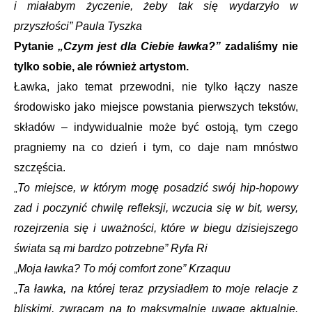
i miałabym życzenie, żeby tak się wydarzyło w
przyszłości” Paula Tyszka
Pytanie
„Czym jest dla Ciebie ławka?”
zadaliśmy nie
tylko sobie, ale również artystom.
Ławka, jako temat przewodni, nie tylko łączy nasze
środowisko jako miejsce powstania pierwszych tekstów,
składów – indywidualnie może być ostoją, tym czego
pragniemy na co dzień i tym, co daje nam mnóstwo
szczęścia.
To miejsce, w którym mogę posadzić swój hip-hopowy
„
zad i poczynić chwilę refleksji, wczucia się w bit, wersy,
rozejrzenia się i uważności, które w biegu dzisiejszego
świata są mi bardzo potrzebne” Ryfa Ri
Moja ławka? To mój comfort zone” Krzaquu
„
Ta ławka, na której teraz przysiadłem to moje relacje z
„
bliskimi, zwracam na to maksymalnie uwagę aktualnie.