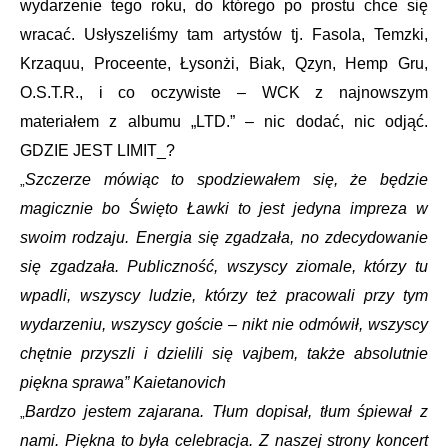
wydarzenie tego roku, do którego po prostu chce się
wracać. Usłyszeliśmy tam artystów tj. Fasola, Temzki,
Krzaquu, Proceente, Łysonżi, Biak, Qzyn, Hemp Gru,
O.S.T.R., i co oczywiste – WCK z najnowszym
materiałem z albumu „LTD.” – nic dodać, nic odjąć.
GDZIE JEST LIMIT_?
Szczerze mówiąc to spodziewałem się, że będzie
„
magicznie bo Święto Ławki to jest jedyna impreza w
swoim rodzaju. Energia się zgadzała, no zdecydowanie
się zgadzała. Publiczność, wszyscy ziomale, którzy tu
wpadli, wszyscy ludzie, którzy też pracowali przy tym
wydarzeniu, wszyscy goście – nikt nie odmówił, wszyscy
chętnie przyszli i dzielili się vajbem, także absolutnie
piękna sprawa” Kaietanovich
Bardzo jestem zajarana. Tłum dopisał, tłum śpiewał z
„
nami. Piękna to była celebracja. Z naszej strony koncert