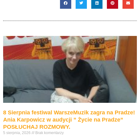
8 Sierpnia festiwal WarszeMuzik zagra na Pradze!
Ania Karpowicz w audycji ” Życie na Pradze”
POSŁUCHAJ ROZMOWY.
5 sierpnia, 2026
Brak komentarzy