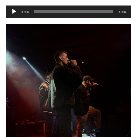
Odtwarzacz
00:00
00:00
plików
dźwiękowych