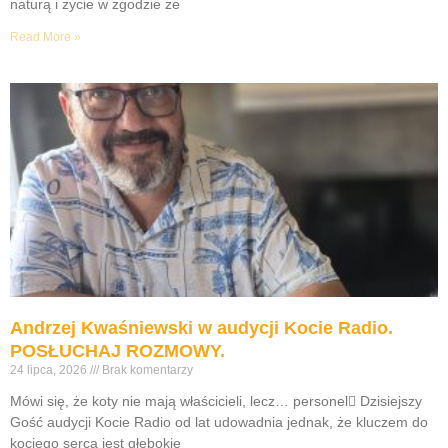
naturą i życie w zgodzie ze
Read More »
Andrzej Kwaśniewski w audycji Kocie Radio.
POSŁUCHAJ ROZMOWY.
24 lipca, 2026
Brak komentarzy
Mówi się, że koty nie mają właścicieli, lecz… personel Dzisiejszy
Gość audycji Kocie Radio od lat udowadnia jednak, że kluczem do
kociego serca jest głębokie