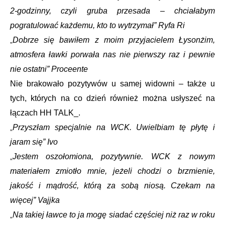
2-godzinny, czyli gruba przesada – chciałabym
pogratulować każdemu, kto to wytrzymał” Ryfa Ri
Dobrze się bawiłem z moim przyjacielem Łysonżim,
„
atmosfera ławki porwała nas nie pierwszy raz i pewnie
nie ostatni” Proceente
Nie brakowało pozytywów u samej widowni – także u
tych, których na co dzień również można usłyszeć na
łączach HH TALK_.
Przyszłam specjalnie na WCK. Uwielbiam tę płytę i
„
jaram się” Ivo
Jestem oszołomiona, pozytywnie. WCK z nowym
„
materiałem zmiotło mnie, jeżeli chodzi o brzmienie,
jakość i mądrość, którą za sobą niosą. Czekam na
więcej” Vajjka
Na takiej ławce to ja mogę siadać częściej niż raz w roku
„