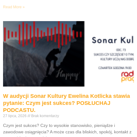
Read More »
W audycji Sonar Kultury Ewelina Kotlicka stawia
pytanie: Czym jest sukces? POSŁUCHAJ
PODCASTU.
27 lipca, 2026
Brak komentarzy
Czym jest sukces? Czy to wysokie stanowisko, pieniądze i
zawodowe osiągnięcia? A może czas dla bliskich, spokój, kontakt z