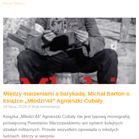
Read More »
Między marzeniami a barykadą. Michał Barton o
książce „Młodzi’44” Agnieszki Cubały
28 lipca, 2026
Brak komentarzy
Książka „Młodzi’44” Agnieszki Cubały nie jest typową monografią
poświęconą Powstaniu Warszawskiemu ani opisem kolejnych
działań militarnych. Przede wszystkim opowiada o młodych
ludziach, którzy w sierpniu