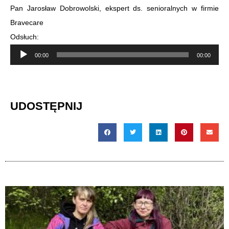
Pan Jarosław Dobrowolski, ekspert ds. senioralnych w firmie
Bravecare
Odsłuch:
Odtwarzacz
00:00
00:00
plików
dźwiękowych
UDOSTĘPNIJ