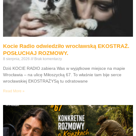
Kocie Radio odwiedziło wrocławską EKOSTRAŻ.
POSŁUCHAJ ROZMOWY.
8 sierpnia, 2026
Brak komentarzy
Dziś KOCIE RADIO zabiera Was w wyjątkowe miejsce na mapie
Wrocławia – na ulicę Miłoszycką 67. To właśnie tam bije serce
wrocławskiej EKOSTRAŻYSą tu odratowane
Read More »