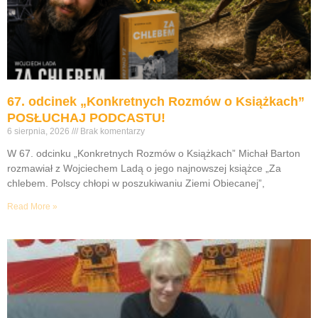
67. odcinek „Konkretnych Rozmów o Książkach”
POSŁUCHAJ PODCASTU!
6 sierpnia, 2026
Brak komentarzy
W 67. odcinku „Konkretnych Rozmów o Książkach” Michał Barton
rozmawiał z Wojciechem Ladą o jego najnowszej książce „Za
chlebem. Polscy chłopi w poszukiwaniu Ziemi Obiecanej”,
Read More »