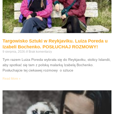
Targowisko Sztuki w Reykjaviku. Luiza Poreda u
Izabeli Bochenko. POSŁUCHAJ ROZMOWY!
9 sierpnia, 2026
Brak komentarzy
Tym razem Luiza Poreda wybrała się do Reykjaviku, stolicy Islandii,
aby spotkać się tam z polską malarką Izabelą Bochenko.
Posłuchajcie tej ciekawej rozmowy o sztuce
Read More »