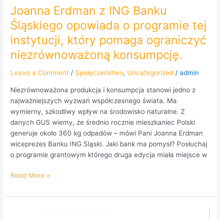
niezrównoważoną
Joanna Erdman z ING Banku
konsumpcję.
Śląskiego opowiada o programie tej
instytucji, który pomaga ograniczyć
niezrównoważoną konsumpcję.
Leave a Comment
/
Społęczeństwo
,
Uncategorized
/
admin
Niezrównoważona produkcja i konsumpcja stanowi jedno z
najważniejszych wyzwań współczesnego świata. Ma
wymierny, szkodliwy wpływ na środowisko naturalne. Z
danych GUS wiemy, że średnio rocznie mieszkaniec Polski
generuje około 360 kg odpadów – mówi Pani Joanna Erdman
wiceprezes Banku ING Sląski. Jaki bank ma pomysł? Posłuchaj
o programie grantowym którego druga edycja miała miejsce w
Read More »
Marcin