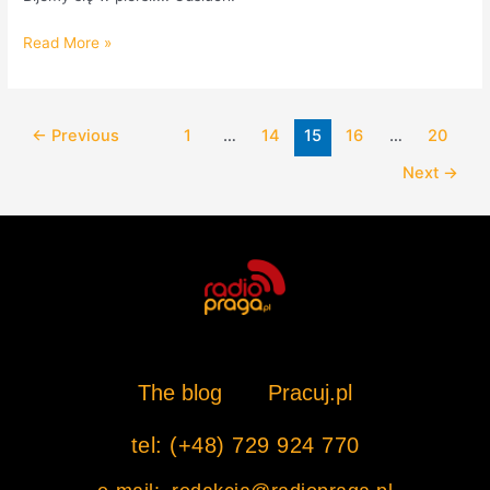
Read More »
←
Previous
1
…
14
15
16
…
20
Next
→
The blog
Pracuj.pl
tel: (+48) 729 924 770