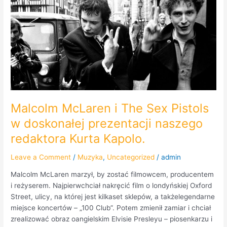
The
Sex
Pistols
w
doskonałej
prezentacji
naszego
redaktora
Kurta
Malcolm McLaren i The Sex Pistols
Kapolo.
w doskonałej prezentacji naszego
redaktora Kurta Kapolo.
Leave a Comment
/
Muzyka
,
Uncategorized
/
admin
Malcolm McLaren marzył, by zostać filmowcem, producentem
i reżyserem. Najpierwchciał nakręcić film o londyńskiej Oxford
Street, ulicy, na której jest kilkaset sklepów, a takżelegendarne
miejsce koncertów – „100 Club”. Potem zmienił zamiar i chciał
zrealizować obraz oangielskim Elvisie Presleyu – piosenkarzu i