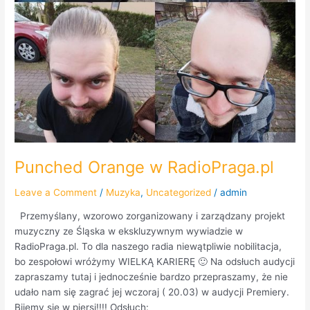
Punched Orange w RadioPraga.pl
Leave a Comment
/
Muzyka
,
Uncategorized
/
admin
Przemyślany, wzorowo zorganizowany i zarządzany projekt
muzyczny ze Śląska w ekskluzywnym wywiadzie w
RadioPraga.pl. To dla naszego radia niewątpliwie nobilitacja,
bo zespołowi wróżymy WIELKĄ KARIERĘ 🙂 Na odsłuch audycji
zapraszamy tutaj i jednocześnie bardzo przepraszamy, że nie
udało nam się zagrać jej wczoraj ( 20.03) w audycji Premiery.
Bijemy się w piersi!!!! Odsłuch: