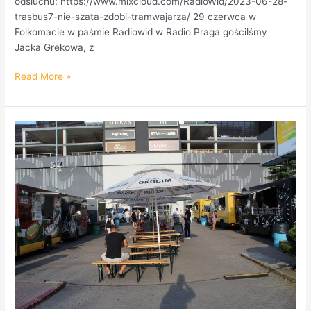
odsłuchu: https://www.mixcloud.com/RadioWid/2023-06-28-
trasbus7-nie-szata-zdobi-tramwajarza/ 29 czerwca w
Folkomacie w paśmie Radiowid w Radio Praga gościlśmy
Jacka Grekowa, z
Read More »
Festiwal
pysznego
jedzenia
w
Atrium
Promenada.