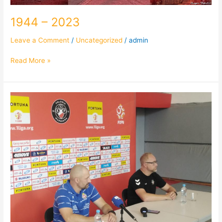
1944 – 2023
Leave a Comment
/
Uncategorized
/
admin
Read More »
Polonia
Warszawa
musiała
uznać
wyższość
piłkarską
krakowskiej
Wisły.