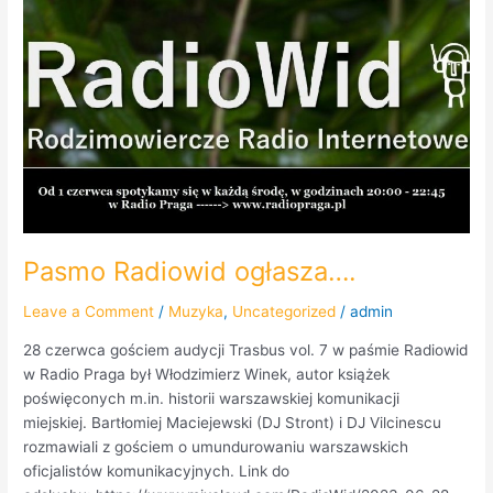
Pasmo
Radiowid
ogłasza….
Pasmo Radiowid ogłasza….
Leave a Comment
/
Muzyka
,
Uncategorized
/
admin
28 czerwca gościem audycji Trasbus vol. 7 w paśmie Radiowid
w Radio Praga był Włodzimierz Winek, autor książek
poświęconych m.in. historii warszawskiej komunikacji
miejskiej. Bartłomiej Maciejewski (DJ Stront) i DJ Vilcinescu
rozmawiali z gościem o umundurowaniu warszawskich
oficjalistów komunikacyjnych. Link do