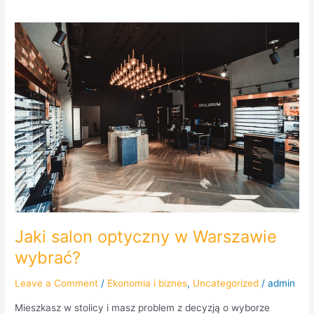
Jaki
salon
optyczny
w
Warszawie
wybrać?
Jaki salon optyczny w Warszawie
wybrać?
Leave a Comment
/
Ekonomia i biznes
,
Uncategorized
/
admin
Mieszkasz w stolicy i masz problem z decyzją o wyborze