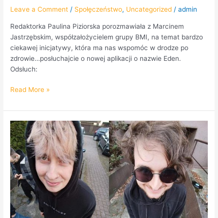
Leave a Comment
/
Społęczeństwo
,
Uncategorized
/
admin
Redaktorka Paulina Piziorska porozmawiała z Marcinem
Jastrzębskim, współzałożycielem grupy BMI, na temat bardzo
ciekawej inicjatywy, która ma nas wspomóc w drodze po
zdrowie…posłuchajcie o nowej aplikacji o nazwie Eden.
Odsłuch:
Read More »
Punched
Orange
w
RadioPraga.pl