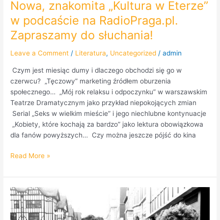
Nowa, znakomita „Kultura w Eterze”
w podcaście na RadioPraga.pl.
Zapraszamy do słuchania!
Leave a Comment
/
Literatura
,
Uncategorized
/
admin
Czym jest miesiąc dumy i dlaczego obchodzi się go w
czerwcu? „Tęczowy” marketing źródłem oburzenia
społecznego… „Mój rok relaksu i odpoczynku” w warszawskim
Teatrze Dramatycznym jako przykład niepokojących zmian
Serial „Seks w wielkim mieście” i jego niechlubne kontynuacje
„Kobiety, które kochają za bardzo” jako lektura obowiązkowa
dla fanów powyższych… Czy można jeszcze pójść do kina
Read More »
Malcolm
McLaren
i