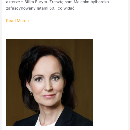
aktorze – Billim Furym. Zresztą sam Malcolm byłbardzo
zafascynowany latami 50., co widać
Read More »
Joanna
Erdman
z
ING
Banku
Śląskiego
opowiada
o
programie
tej
instytucji,
który
pomaga
ograniczyć