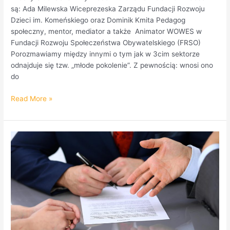
są: Ada Milewska Wiceprezeska Zarządu Fundacji Rozwoju
Dzieci im. Komeńskiego oraz Dominik Kmita Pedagog
społeczny, mentor, mediator a także Animator WOWES w
Fundacji Rozwoju Społeczeństwa Obywatelskiego (FRSO)
Porozmawiamy między innymi o tym jak w 3cim sektorze
odnajduje się tzw. „młode pokolenie”. Z pewnością: wnosi ono
do
Read More »
5
rzeczy,
o
których
należy
pamiętać,
aby
proces
rekrutacji