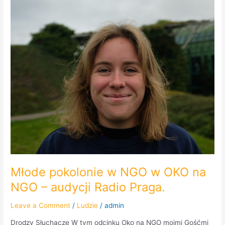
Młode
pokolonie
w
NGO
w
OKO
na
NGO
–
audycji
Radio
Praga.
Młode pokolonie w NGO w OKO na
NGO – audycji Radio Praga.
Leave a Comment
/
Ludzie
/
admin
Drodzy Słuchacze W tym odcinku Oko na NGO moimi Gośćmi