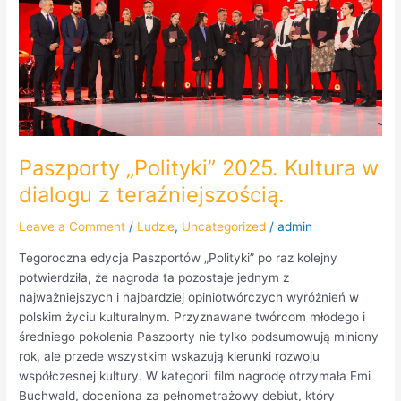
dialogu
z
teraźniejszością.
Paszporty „Polityki” 2025. Kultura w
dialogu z teraźniejszością.
Leave a Comment
/
Ludzie
,
Uncategorized
/
admin
Tegoroczna edycja Paszportów „Polityki” po raz kolejny
potwierdziła, że nagroda ta pozostaje jednym z
najważniejszych i najbardziej opiniotwórczych wyróżnień w
polskim życiu kulturalnym. Przyznawane twórcom młodego i
średniego pokolenia Paszporty nie tylko podsumowują miniony
rok, ale przede wszystkim wskazują kierunki rozwoju
współczesnej kultury. W kategorii film nagrodę otrzymała Emi
Buchwald, doceniona za pełnometrażowy debiut, który