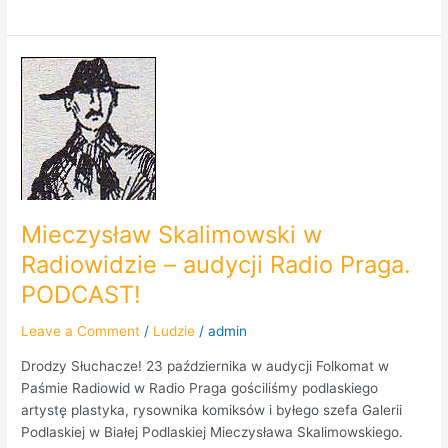
Mieczysław
Skalimowski
w
Radiowidzie
–
audycji
Radio
Praga.
Mieczysław Skalimowski w
PODCAST!
Radiowidzie – audycji Radio Praga.
PODCAST!
Leave a Comment
/
Ludzie
/
admin
Drodzy Słuchacze! 23 października w audycji Folkomat w
Paśmie Radiowid w Radio Praga gościliśmy podlaskiego
artystę plastyka, rysownika komiksów i byłego szefa Galerii
Podlaskiej w Białej Podlaskiej Mieczysława Skalimowskiego.