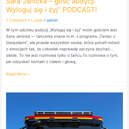
Sara Janicka – gość audycji ”
Wyloguj się i żyj” PODCAST!
1 Comment
/
Ludzie
/
admin
W tym odcinku audycji „Wyloguj się i żyj” moim gościem jest
Sara Janicka — tancerka znana m.in. z programu „Taniec z
Gwiazdami”, ale przede wszystkim osoba, która potrafi mówić
o emocjach tak, że człowiek naprawdę zaczyna słuchać…
siebie. To nie jest rozmowa tylko o tańcu.To rozmowa o tym,
jak odzyskać kontakt z ciałem i głową,
Read More »
Wyloguj
się
i
żyj
odcinek
7