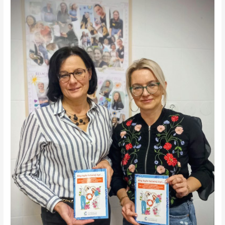
„ABY
BYŁO
ŁATWIEJ
ŻYĆ…
Fundacja
dla
Gigantów
w
Radio
Praga.