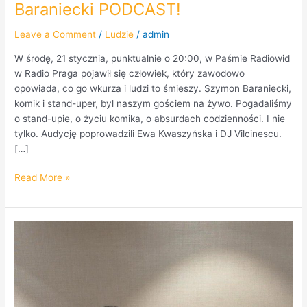
Baraniecki PODCAST!
PODCAST!
Leave a Comment
/
Ludzie
/
admin
W środę, 21 stycznia, punktualnie o 20:00, w Paśmie Radiowid
w Radio Praga pojawił się człowiek, który zawodowo
opowiada, co go wkurza i ludzi to śmieszy. Szymon Baraniecki,
komik i stand-uper, był naszym gościem na żywo. Pogadaliśmy
o stand-upie, o życiu komika, o absurdach codzienności. I nie
tylko. Audycję poprowadzili Ewa Kwaszyńska i DJ Vilcinescu.
[…]
Read More »
Sara
Janicka
–
gość
audycji
”