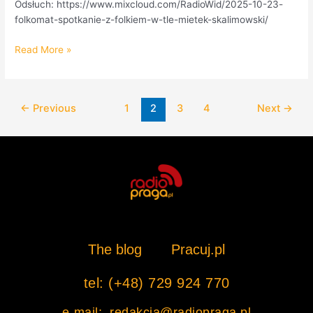
Odsłuch: https://www.mixcloud.com/RadioWid/2025-10-23-
folkomat-spotkanie-z-folkiem-w-tle-mietek-skalimowski/
Read More »
←
Previous
1
2
3
4
Next
→
The blog
Pracuj.pl
tel: (+48) 729 924 770
e-mail: redakcja@radiopraga.pl