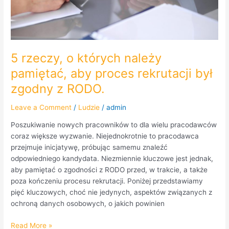
był
zgodny
z
RODO.
5 rzeczy, o których należy
pamiętać, aby proces rekrutacji był
zgodny z RODO.
Leave a Comment
/
Ludzie
/
admin
Poszukiwanie nowych pracowników to dla wielu pracodawców
coraz większe wyzwanie. Niejednokrotnie to pracodawca
przejmuje inicjatywę, próbując samemu znaleźć
odpowiedniego kandydata. Niezmiennie kluczowe jest jednak,
aby pamiętać o zgodności z RODO przed, w trakcie, a także
poza kończeniu procesu rekrutacji. Poniżej przedstawiamy
pięć kluczowych, choć nie jedynych, aspektów związanych z
ochroną danych osobowych, o jakich powinien
Read More »