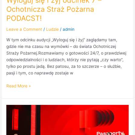
Wyloguj się i żyj odcinek 7 –
Ochotnicza Straż Pożarna
PODACST!
Leave a Comment
/
Ludzie
/
admin
W tym odcinku audycji „Wyloguj się i żyj” zaglądamy tam,
gdzie nie ma czasu na wymówki – do świata Ochotniczej
Straży Pożarnej.Rozmawiamy o gotowości 24/7, o prawdziwej
odpowiedzialności i o ludziach, którzy nie pytają „czy warto”,
tylko po prostu jadą. Bez patosu, za to szczerze – o służbie,
pasji i tym, co naprawdę zostaje w
Read More »
Paszporty
„Polityki”
2025.
Kultura
w