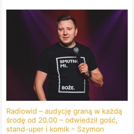
Radiowid
–
audycję
graną
w
każdą
środę
od
20.00
–
odwiedził
gość,
stand-
uper
i
Radiowid – audycję graną w każdą
komik
–
środę od 20.00 – odwiedził gość,
Szymon
stand-uper i komik – Szymon
Baraniecki