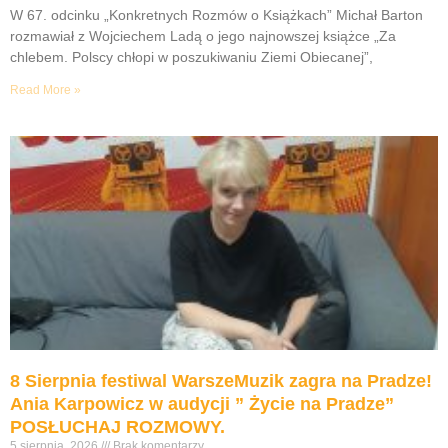
W 67. odcinku „Konkretnych Rozmów o Książkach” Michał Barton
rozmawiał z Wojciechem Ladą o jego najnowszej książce „Za
chlebem. Polscy chłopi w poszukiwaniu Ziemi Obiecanej”,
Read More »
8 Sierpnia festiwal WarszeMuzik zagra na Pradze!
Ania Karpowicz w audycji ” Życie na Pradze”
POSŁUCHAJ ROZMOWY.
5 sierpnia, 2026
Brak komentarzy