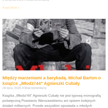
Read More »
Między marzeniami a barykadą. Michał Barton o
książce „Młodzi’44” Agnieszki Cubały
28 lipca, 2026
Brak komentarzy
Książka „Młodzi’44” Agnieszki Cubały nie jest typową monografią
poświęconą Powstaniu Warszawskiemu ani opisem kolejnych
działań militarnych. Przede wszystkim opowiada o młodych