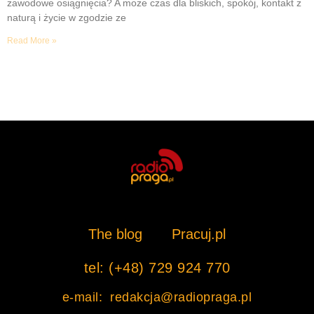
zawodowe osiągnięcia? A może czas dla bliskich, spokój, kontakt z
naturą i życie w zgodzie ze
Read More »
The blog
Pracuj.pl
tel: (+48) 729 924 770
e-mail: redakcja@radiopraga.pl