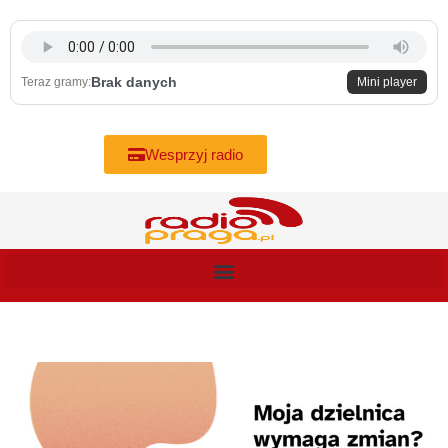
Skip
to
content
Brak danych
Teraz gramy:
Mini player
Wesprzyj radio