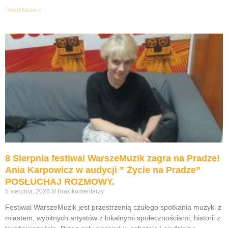
Read More »
8 Sierpnia festiwal WarszeMuzik zagra na Pradze!
Ania Karpowicz w audycji ” Życie na Pradze”
POSŁUCHAJ ROZMOWY.
5 sierpnia, 2026
Brak komentarzy
Festiwal WarszeMuzik jest przestrzenią czułego spotkania muzyki z
miastem, wybitnych artystów z lokalnymi społecznościami, historii z