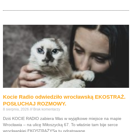
Kocie Radio odwiedziło wrocławską EKOSTRAŻ.
POSŁUCHAJ ROZMOWY.
8 sierpnia, 2026
Brak komentarzy
Dziś KOCIE RADIO zabiera Was w wyjątkowe miejsce na mapie
Wrocławia – na ulicę Miłoszycką 67. To właśnie tam bije serce
wrocławskiej EKOSTRAŻYSą tu odratowane