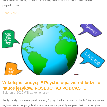
teraźniejszością. Przez cały sierpień w sobotnie i niedzielne
popołudnia
Read More »
W kolejnej audycji ” Psychologia wśród ludzi” o
nauce języków. POSŁUCHAJ PODCASTU.
4 sierpnia, 2026
Brak komentarzy
Jedynasty odcinek podcastu „Z psychologią wśród ludzi” łączy moje
wykształcenie psychologiczne i moją praktykę jako lektora języka