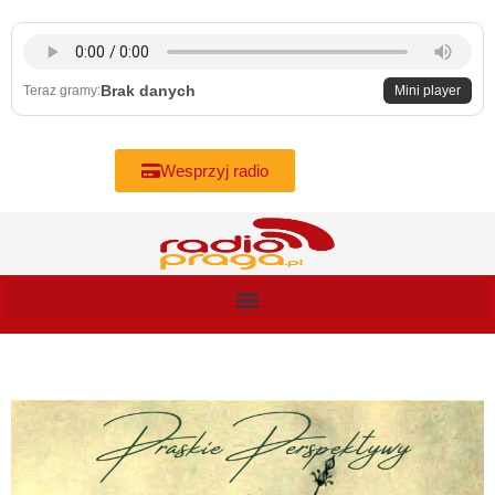
Skip
to
content
Brak danych
Teraz gramy:
Mini player
Wesprzyj radio