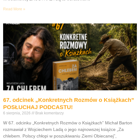
Read More »
67. odcinek „Konkretnych Rozmów o Książkach”
POSŁUCHAJ PODCASTU!
6 sierpnia, 2026
Brak komentarzy
W 67. odcinku „Konkretnych Rozmów o Książkach” Michał Barton
rozmawiał z Wojciechem Ladą o jego najnowszej książce „Za
chlebem. Polscy chłopi w poszukiwaniu Ziemi Obiecanej”,