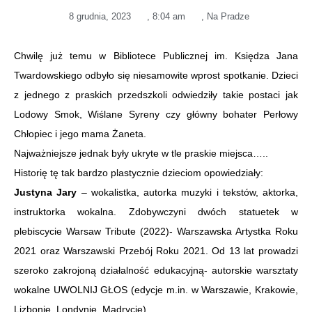
8 grudnia, 2023
,
8:04 am
,
Na Pradze
Chwilę już temu w Bibliotece Publicznej im. Księdza Jana
Twardowskiego odbyło się niesamowite wprost spotkanie. Dzieci
z jednego z praskich przedszkoli odwiedziły takie postaci jak
Lodowy Smok, Wiślane Syreny czy główny bohater Perłowy
Chłopiec i jego mama Żaneta.
Najważniejsze jednak były ukryte w tle praskie miejsca…..
Historię tę tak bardzo plastycznie dzieciom opowiedziały:
Justyna Jary
– wokalistka, autorka muzyki i tekstów, aktorka,
instruktorka wokalna. Zdobywczyni dwóch statuetek w
plebiscycie Warsaw Tribute (2022)- Warszawska Artystka Roku
2021 oraz Warszawski Przebój Roku 2021. Od 13 lat prowadzi
szeroko zakrojoną działalność edukacyjną‐ autorskie warsztaty
wokalne UWOLNIJ GŁOS (edycje m.in. w Warszawie, Krakowie,
Lizbonie, Londynie, Madrycie).