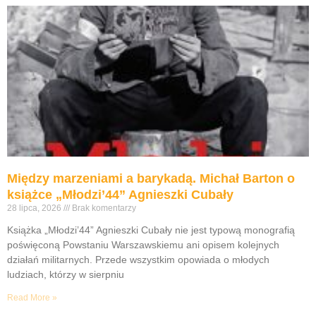
Między marzeniami a barykadą. Michał Barton o
książce „Młodzi’44” Agnieszki Cubały
28 lipca, 2026
Brak komentarzy
Książka „Młodzi’44” Agnieszki Cubały nie jest typową monografią
poświęconą Powstaniu Warszawskiemu ani opisem kolejnych
działań militarnych. Przede wszystkim opowiada o młodych
ludziach, którzy w sierpniu
Read More »