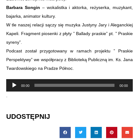
Barbara Songin
– wokalistka i aktorka, reżyserka, muzykant,
bajarka, animator kultury.
W tle naszej relacji sączy się muzyka Justyny Jary i Aleganckiej
Kapeli. Fragment piosenki z płyty ” Ballady praskie” pt. ” Praskie
syreny”.
Podcast został przygotowany w ramach projektu ” Praskie
Perspektywy” we współpracy z Biblioteką Publiczną im. Ks. Jana
Twardowskiego na Pradze Północ.
Odtwarzacz
00:00
00:00
plików
.
dźwiękowych
UDOSTĘPNIJ