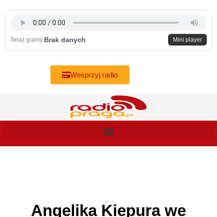
Skip
to
content
Brak danych
Teraz gramy:
Mini player
Wesprzyj radio
Angelika Kiepura we