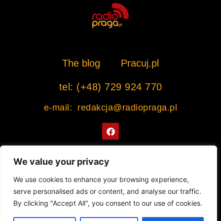
The blog
Pracuj.pl
tel: (+48) 729 924 770
e-mail: redakcja@radiopraga.pl
F
a
c
e
b
We value your privacy
o
o
Współpracujemy z Muzeum Warszawskiej Pragi
We use cookies to enhance your browsing experience,
k
serve personalised ads or content, and analyse our traffic.
© 2022 All rights Reserved. Radiopraga.pl
By clicking "Accept All", you consent to our use of cookies.
Projekt strony internetowej: tomasz-kaminski.pl