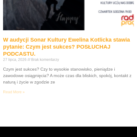
W audycji Sonar Kultury Ewelina Kotlicka stawia
pytanie: Czym jest sukces? POSŁUCHAJ
PODCASTU.
27 lipca, 2026
Brak komentarzy
Czym jest sukces? Czy to wysokie stanowisko, pieniądze i
zawodowe osiągnięcia? A może czas dla bliskich, spokój, kontakt z
naturą i życie w zgodzie ze
Read More »