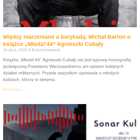
Między marzeniami a barykadą. Michał Barton o
książce „Młodzi’44” Agnieszki Cubały
28 lipca, 2026
Brak komentarzy
Książka „Młodzi’44” Agnieszki Cubały nie jest typową monografią
poświęconą Powstaniu Warszawskiemu ani opisem kolejnych
działań militarnych. Przede wszystkim opowiada o młodych
ludziach, którzy w sierpniu
Read More »