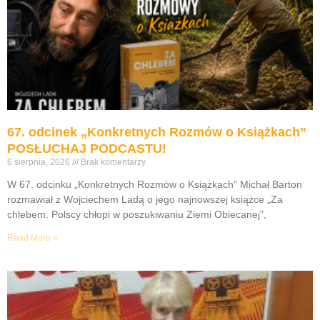
67. odcinek „Konkretnych Rozmów o Książkach”
POSŁUCHAJ PODCASTU!
6 sierpnia, 2026
Brak komentarzy
W 67. odcinku „Konkretnych Rozmów o Książkach” Michał Barton
rozmawiał z Wojciechem Ladą o jego najnowszej książce „Za
chlebem. Polscy chłopi w poszukiwaniu Ziemi Obiecanej”,
Read More »