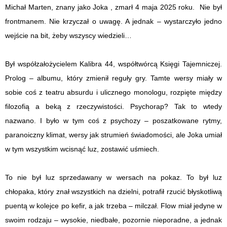
Michał Marten, znany jako Joka , zmarł 4 maja 2025 roku. Nie był
frontmanem. Nie krzyczał o uwagę. A jednak – wystarczyło jedno
wejście na bit, żeby wszyscy wiedzieli…
Był współzałożycielem Kalibra 44, współtwórcą Księgi Tajemniczej.
Prolog – albumu, który zmienił reguły gry. Tamte wersy miały w
sobie coś z teatru absurdu i ulicznego monologu, rozpięte między
filozofią a beką z rzeczywistości. Psychorap? Tak to wtedy
nazwano. I było w tym coś z psychozy – poszatkowane rytmy,
paranoiczny klimat, wersy jak strumień świadomości, ale Joka umiał
w tym wszystkim wcisnąć luz, zostawić uśmiech.
To nie był luz sprzedawany w wersach na pokaz. To był luz
chłopaka, który znał wszystkich na dzielni, potrafił rzucić błyskotliwą
puentą w kolejce po kefir, a jak trzeba – milczał. Flow miał jedyne w
swoim rodzaju – wysokie, niedbałe, pozornie nieporadne, a jednak