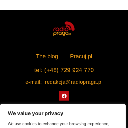
The blog
Pracuj.pl
tel: (+48) 729 924 770
e-mail: redakcja@radiopraga.pl
F
a
c
e
b
We value your privacy
o
o
Współpracujemy z Muzeum Warszawskiej Pragi
We use cookies to enhance your browsing experience,
k