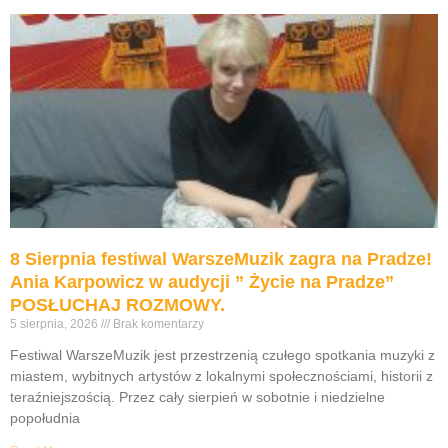
8 Sierpnia festiwal WarszeMuzik zagra na Pradze!
Ania Karpowicz w audycji ” Życie na Pradze”
POSŁUCHAJ ROZMOWY.
5 sierpnia, 2026
Brak komentarzy
Festiwal WarszeMuzik jest przestrzenią czułego spotkania muzyki z
miastem, wybitnych artystów z lokalnymi społecznościami, historii z
teraźniejszością. Przez cały sierpień w sobotnie i niedzielne
popołudnia