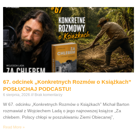
67. odcinek „Konkretnych Rozmów o Książkach”
POSŁUCHAJ PODCASTU!
6 sierpnia, 2026
Brak komentarzy
W 67. odcinku „Konkretnych Rozmów o Książkach” Michał Barton
rozmawiał z Wojciechem Ladą o jego najnowszej książce „Za
chlebem. Polscy chłopi w poszukiwaniu Ziemi Obiecanej”,
Read More »