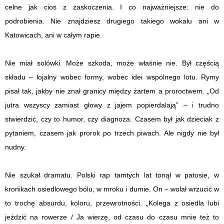
celne jak cios z zaskoczenia. I co najważniejsze: nie do
podrobienia. Nie znajdziesz drugiego takiego wokalu ani w
Katowicach, ani w całym rapie.
Nie miał solówki. Może szkoda, może właśnie nie. Był częścią
składu – lojalny wobec formy, wobec idei wspólnego lotu. Rymy
pisał tak, jakby nie znał granicy między żartem a proroctwem. „Od
jutra wszyscy zamiast głowy z jajem popierdalają” – i trudno
stwierdzić, czy to humor, czy diagnoza. Czasem był jak dzieciak z
pytaniem, czasem jak prorok po trzech piwach. Ale nigdy nie był
nudny.
Nie szukał dramatu. Polski rap tamtych lat tonął w patosie, w
kronikach osiedlowego bólu, w mroku i dumie. On – wolał wrzucić w
to trochę absurdu, koloru, przewrotności. „Kolega z osiedla lubi
jeździć na rowerze / Ja wierzę, od czasu do czasu mnie też to