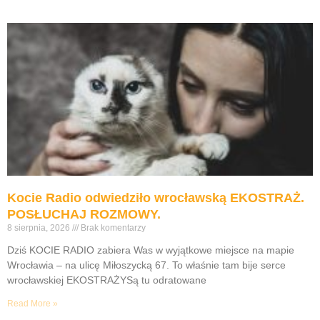
Kocie Radio odwiedziło wrocławską EKOSTRAŻ.
POSŁUCHAJ ROZMOWY.
8 sierpnia, 2026
Brak komentarzy
Dziś KOCIE RADIO zabiera Was w wyjątkowe miejsce na mapie
Wrocławia – na ulicę Miłoszycką 67. To właśnie tam bije serce
wrocławskiej EKOSTRAŻYSą tu odratowane
Read More »