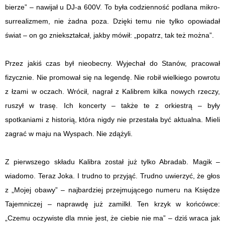
bierze” – nawijał u DJ-a 600V. To była codzienność podlana mikro-
surrealizmem, nie żadna poza. Dzięki temu nie tylko opowiadał
świat – on go zniekształcał, jakby mówił: „popatrz, tak też można”.
Przez jakiś czas był nieobecny. Wyjechał do Stanów, pracował
fizycznie. Nie promował się na legendę. Nie robił wielkiego powrotu
z łzami w oczach. Wrócił, nagrał z Kalibrem kilka nowych rzeczy,
ruszył w trasę. Ich koncerty – także te z orkiestrą – były
spotkaniami z historią, która nigdy nie przestała być aktualna. Mieli
zagrać w maju na Wyspach. Nie zdążyli.
Z pierwszego składu Kalibra został już tylko Abradab. Magik –
wiadomo. Teraz Joka. I trudno to przyjąć. Trudno uwierzyć, że głos
z „Mojej obawy” – najbardziej przejmującego numeru na Księdze
Tajemniczej – naprawdę już zamilkł. Ten krzyk w końcówce:
„Czemu oczywiste dla mnie jest, że ciebie nie ma” – dziś wraca jak