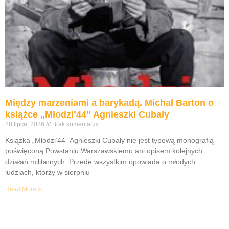
Między marzeniami a barykadą. Michał Barton o
książce „Młodzi’44” Agnieszki Cubały
28 lipca, 2026
Brak komentarzy
Książka „Młodzi’44” Agnieszki Cubały nie jest typową monografią
poświęconą Powstaniu Warszawskiemu ani opisem kolejnych
działań militarnych. Przede wszystkim opowiada o młodych
ludziach, którzy w sierpniu
Read More »