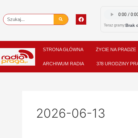
Skip
to
F
Szukaj
content
a
Brak 
Teraz gramy:
c
e
b
o
o
STRONA GŁÓWNA
ŻYCIE NA PRADZE
k
ARCHIWUM RADIA
378 URODZINY PR
2026-06-13