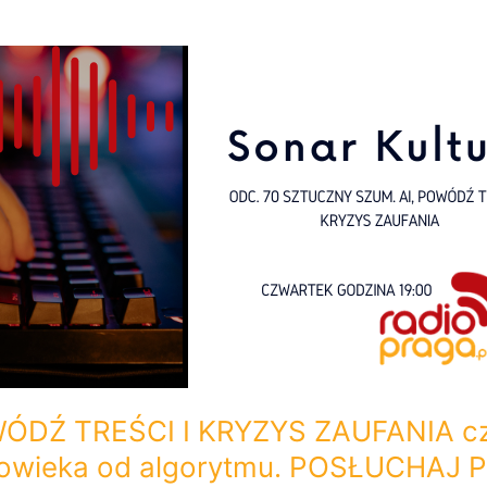
DŹ TREŚCI I KRYZYS ZAUFANIA czyl
człowieka od algorytmu. POSŁUCHAJ