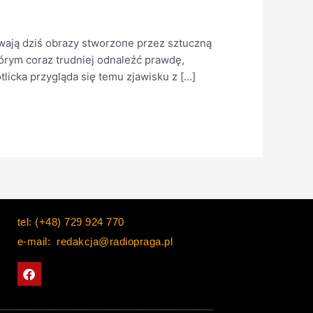
wają dziś obrazy stworzone przez sztuczną
órym coraz trudniej odnaleźć prawdę,
icka przygląda się temu zjawisku z […]
tel: (+48) 729 924 770
e-mail: redakcja@radiopraga.pl
F
a
c
e