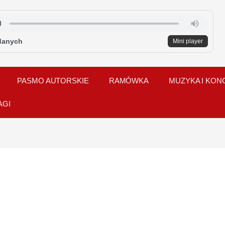
danych
Mini player
PASMO AUTORSKIE
RAMÓWKA
MUZYKA I KON
AGI