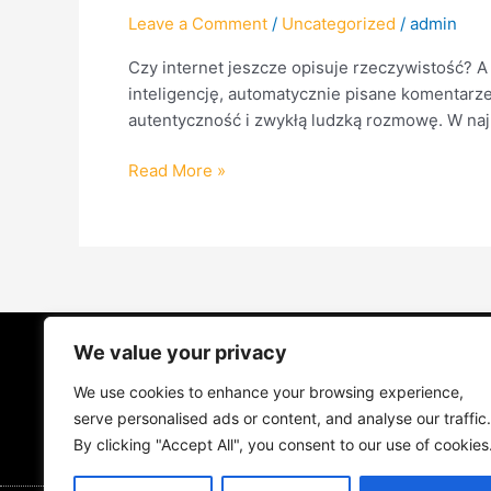
od
Leave a Comment
/
Uncategorized
/
admin
algorytmu.
POSŁUCHAJ
Czy internet jeszcze opisuje rzeczywistość? 
PODCASTU.
inteligencję, automatycznie pisane komentarz
autentyczność i zwykłą ludzką rozmowę. W naj
Read More »
We value your privacy
STRONA GŁÓWNA
ŻYCIE NA PRAD
We use cookies to enhance your browsing experience,
MUZYKA I KONCERTY
KONTAKT
serve personalised ads or content, and analyse our traffic.
By clicking "Accept All", you consent to our use of cookies