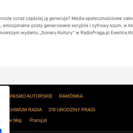
A może coraz częściej ją generuje? Media społecznościowe zale
e, emocjonalne posty generowane seryjnie i cyfrowy szum, w kt
nowszym wydaniu „Sonaru Kultury” w RadioPraga.pl Ewelina Kotl
ZE
PASMO AUTORSKIE
RAMÓWKA
ARCHIWUM RADIA
378 URODZINY PRAGI
The blog
Pracuj.pl
.