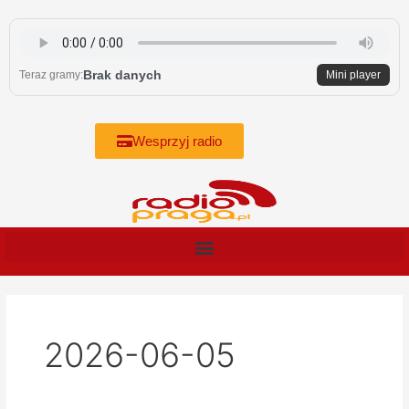
Skip
to
content
Brak danych
Teraz gramy:
Mini player
Wesprzyj radio
2026-06-05