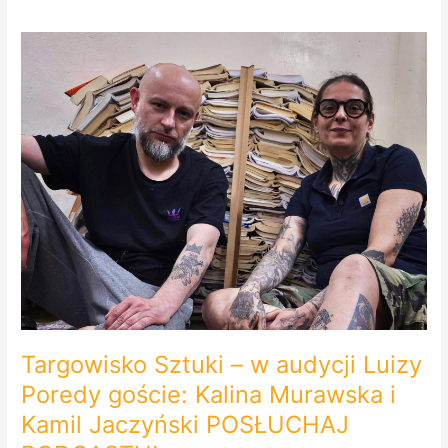
Targowisko
Sztuki
–
w
audycji
Luizy
Poredy
goście:
Kalina
Murawska
i
Kamil
Jaczyński
POSŁUCHAJ
PODCASTU!
Targowisko Sztuki – w audycji Luizy
Poredy goście: Kalina Murawska i
Kamil Jaczyński POSŁUCHAJ