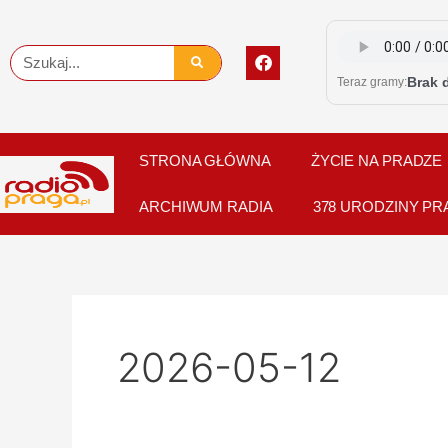
Skip
to
F
Szukaj
content
a
Brak 
Teraz gramy:
c
e
b
o
o
STRONA GŁÓWNA
ŻYCIE NA PRADZE
k
ARCHIWUM RADIA
378 URODZINY PR
2026-05-12