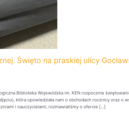
cznej. Święto na praskiej ulicy Gocł
giczna Biblioteka Wojewódzka im. KEN rozpocznie świętowanie s
 zdjęciu), która opowiedziała nam o obchodach rocznicy oraz o 
zniami i nauczycielami, rozmawialiśmy o ofercie […]