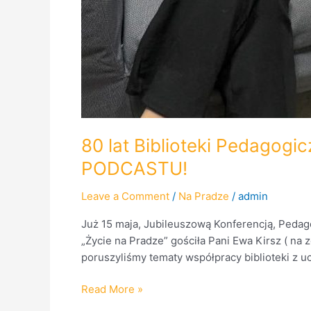
80 lat Biblioteki Pedagogi
PODCASTU!
Leave a Comment
/
Na Pradze
/
admin
Już 15 maja, Jubileuszową Konferencją, Pedago
„Życie na Pradze” gościła Pani Ewa Kirsz ( na
poruszyliśmy tematy współpracy biblioteki z uc
Read More »