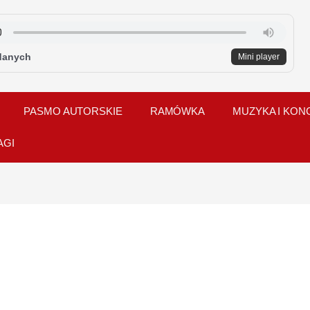
danych
Mini player
PASMO AUTORSKIE
RAMÓWKA
MUZYKA I KON
AGI