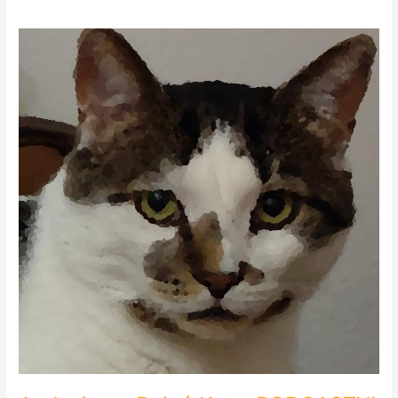
Audycje
na
Dzień
Kota.
PODCASTY!