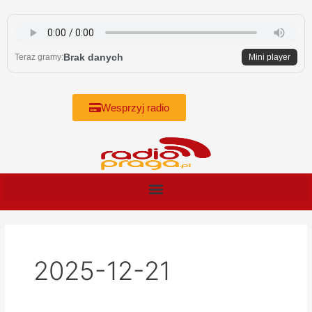
Skip
to
content
Brak danych
Teraz gramy:
Mini player
Wesprzyj radio
2025-12-21