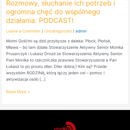
Rozmowy, słuchanie ich potrzeb i
ich
ogromna chęć do wspólnego
potrzeb
i
działania. PODCAST!
ogromna
chęć
Leave a Comment
/
Uncategorized
/
admin
do
Moimi Gośćmi są dziś przybysze z daleka: Płock, Płońsk,
wspólnego
Mława – bo tam działa Stowarzyszenie Aktywny Senior Monika
działania.
Prusarczyk i Łukasz Drozd ze Stowarzyszenia Aktywny Senior.
PODCAST!
Pani Monika to rzeczniczka prasowa Stowarzyszenia a Pan
Łukasz to po prostu diler. Diler dobra;) Kim są? Przede
wszystkim RODZINĄ, którą łączy jeden cel – pomoc i
aktywizacja osób […]
Read More »