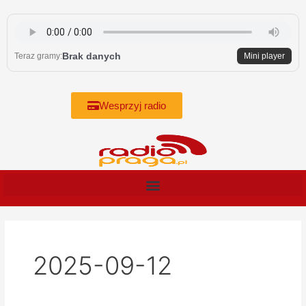
Skip
to
content
Brak danych
Teraz gramy:
Mini player
Wesprzyj radio
2025-09-12