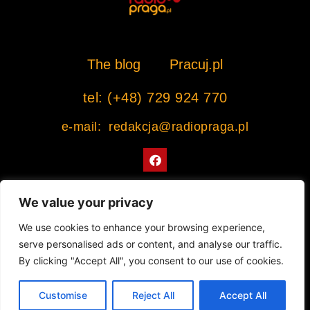
The blog
Pracuj.pl
tel: (+48) 729 924 770
e-mail: redakcja@radiopraga.pl
F
a
c
e
b
We value your privacy
o
o
Współpracujemy z Muzeum Warszawskiej Pragi
We use cookies to enhance your browsing experience,
k
serve personalised ads or content, and analyse our traffic.
© 2022 All rights Reserved. Radiopraga.pl
By clicking "Accept All", you consent to our use of cookies.
Projekt strony internetowej: tomasz-kaminski.pl
Customise
Reject All
Accept All