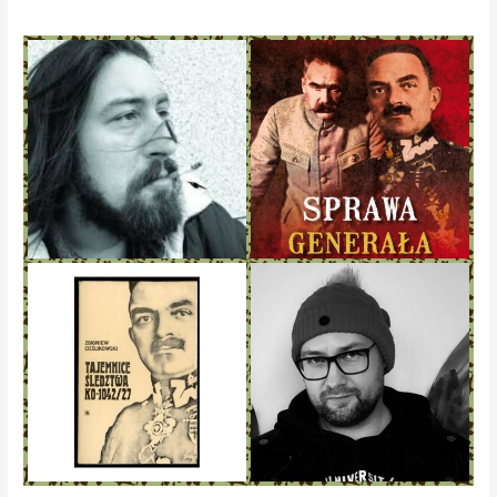
Generał
Włodzimierz
Zagórski,
oficer
Wojska
Polskiego,
którego
zaginięcie
wstrząsnęło
międzywojenną
Polską
bohaterem
ostatniego
wydania
KROKu.
PODCAST!