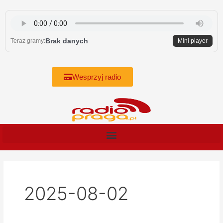
Skip
to
content
Brak danych
Teraz gramy:
Mini player
Wesprzyj radio
2025-08-02