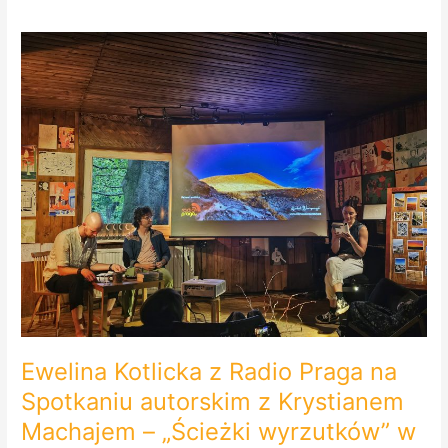
Ewelina
Kotlicka
z
Radio
Praga
na
Spotkaniu
autorskim
z
Krystianem
Machajem
–
„Ścieżki
wyrzutków”
w
Ewelina Kotlicka z Radio Praga na
Otwartej
Pracowni
Spotkaniu autorskim z Krystianem
Jazdów.
Machajem – „Ścieżki wyrzutków” w
PODCAST.