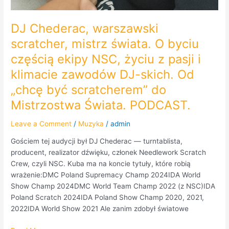
Mistrzostwa
Świata.
DJ Chederac, warszawski
PODCAST.
scratcher, mistrz świata. O byciu
częścią ekipy NSC, życiu z pasji i
klimacie zawodów DJ-skich. Od
„chcę być scratcherem” do
Mistrzostwa Świata. PODCAST.
Leave a Comment
/
Muzyka
/
admin
Gościem tej audycji był DJ Chederac — turntablista,
producent, realizator dźwięku, członek Needlework Scratch
Crew, czyli NSC. Kuba ma na koncie tytuły, które robią
wrażenie:DMC Poland Supremacy Champ 2024IDA World
Show Champ 2024DMC World Team Champ 2022 (z NSC)IDA
Poland Scratch 2024IDA Poland Show Champ 2020, 2021,
2022IDA World Show 2021 Ale zanim zdobył światowe