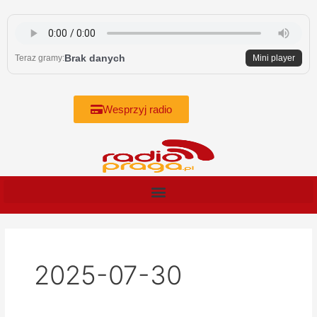
Skip
to
content
Brak danych
Teraz gramy:
Mini player
Wesprzyj radio
2025-07-30