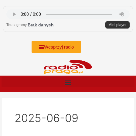
Skip
to
content
Brak danych
Teraz gramy:
Mini player
Wesprzyj radio
2025-06-09