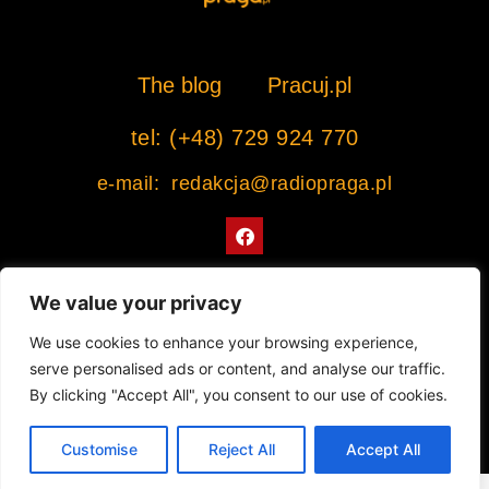
The blog
Pracuj.pl
tel: (+48) 729 924 770
e-mail: redakcja@radiopraga.pl
F
a
c
e
b
We value your privacy
o
o
Współpracujemy z Muzeum Warszawskiej Pragi
We use cookies to enhance your browsing experience,
k
serve personalised ads or content, and analyse our traffic.
© 2022 All rights Reserved. Radiopraga.pl
By clicking "Accept All", you consent to our use of cookies.
Projekt strony internetowej: tomasz-kaminski.pl
Customise
Reject All
Accept All