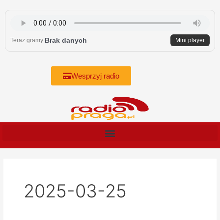
Skip
to
content
Brak danych
Teraz gramy:
Mini player
Wesprzyj radio
2025-03-25