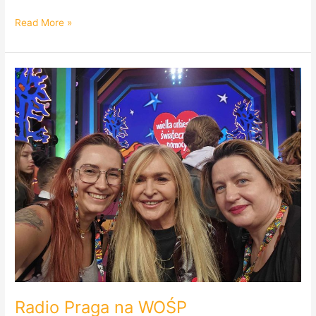
Read More »
Radio
Praga
na
WOŚP
Radio Praga na WOŚP