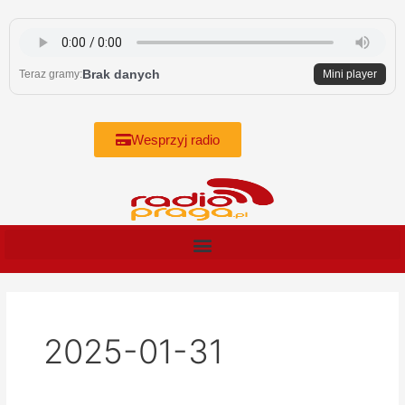
Skip
to
content
Brak danych
Teraz gramy:
Mini player
Wesprzyj radio
2025-01-31