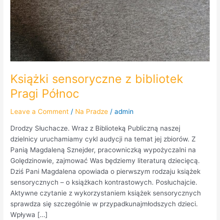
Książki sensoryczne z bibliotek
Pragi Północ
Leave a Comment
/
Na Pradze
/
admin
Drodzy Słuchacze. Wraz z Biblioteką Publiczną naszej
dzielnicy uruchamiamy cykl audycji na temat jej zbiorów. Z
Panią Magdaleną Sznejder, pracowniczką wypożyczalni na
Golędzinowie, zajmować Was będziemy literaturą dziecięcą.
Dziś Pani Magdalena opowiada o pierwszym rodzaju książek
sensorycznych – o książkach kontrastowych. Posłuchajcie.
Aktywne czytanie z wykorzystaniem książek sensorycznych
sprawdza się szczególnie w przypadkunajmłodszych dzieci.
Wpływa […]