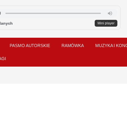
danych
Mini player
PASMO AUTORSKIE
RAMÓWKA
MUZYKA I KON
AGI