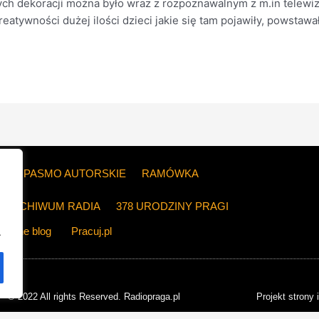
ch dekoracji można było wraz z rozpoznawalnym z m.in telewi
reatywności dużej ilości dzieci jakie się tam pojawiły, powstaw
ZE
PASMO AUTORSKIE
RAMÓWKA
ARCHIWUM RADIA
378 URODZINY PRAGI
The blog
Pracuj.pl
.
© 2022 All rights Reserved. Radiopraga.pl
Projekt strony