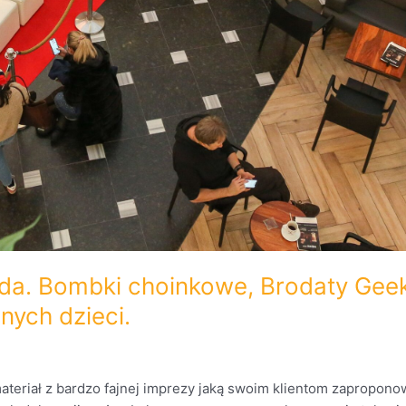
a. Bombki choinkowe, Brodaty Gee
ych dzieci.
materiał z bardzo fajnej imprezy jaką swoim klientom zapropo