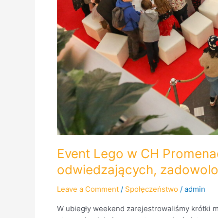
Event Lego w CH Promenad
odwiedzających, zadowolon
Leave a Comment
/
Społęczeństwo
/
admin
W ubiegły weekend zarejestrowaliśmy krótki 