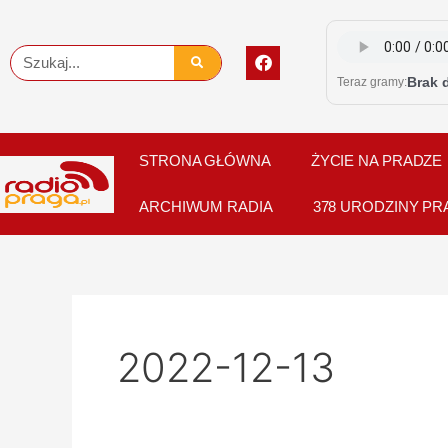
Skip
to
F
Szukaj
content
a
Brak 
Teraz gramy:
c
e
b
o
o
STRONA GŁÓWNA
ŻYCIE NA PRADZE
k
ARCHIWUM RADIA
378 URODZINY PR
2022-12-13