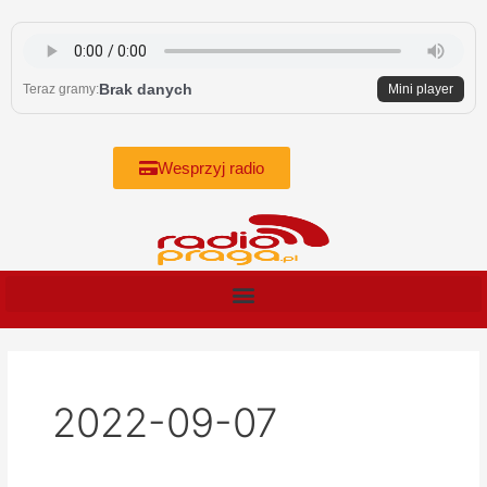
Skip
to
content
Brak danych
Teraz gramy:
Mini player
Wesprzyj radio
2022-09-07