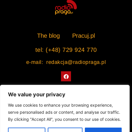
The blog
Pracuj.pl
tel: (+48) 729 924 770
e-mail: redakcja@radiopraga.pl
F
a
c
e
b
We value your privacy
o
o
Współpracujemy z Muzeum Warszawskiej Pragi
We use cookies to enhance your browsing experience,
k
serve personalised ads or content, and analyse our traffic.
© 2022 All rights Reserved. Radiopraga.pl
By clicking "Accept All", you consent to our use of cookies.
Projekt strony internetowej: tomasz-kaminski.pl