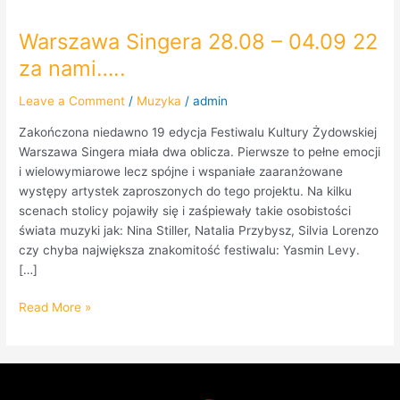
Warszawa Singera 28.08 – 04.09 22
Warszawa
Singera
za nami…..
28.08
–
Leave a Comment
/
Muzyka
/
admin
04.09
Zakończona niedawno 19 edycja Festiwalu Kultury Żydowskiej
22
Warszawa Singera miała dwa oblicza. Pierwsze to pełne emocji
za
i wielowymiarowe lecz spójne i wspaniałe zaaranżowane
nami…..
występy artystek zaproszonych do tego projektu. Na kilku
scenach stolicy pojawiły się i zaśpiewały takie osobistości
świata muzyki jak: Nina Stiller, Natalia Przybysz, Silvia Lorenzo
czy chyba największa znakomitość festiwalu: Yasmin Levy.
[…]
Read More »