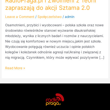
RadioPraga.pl i Zwolnieni z Teorii
zapraszają do akcji Sztama 2.0
Leave a Comment
/
Społęczeństwo
/
admin
Osamotnieni, przybici i wyobcowani – polska szkoła oraz nowe
środowisko rówieśników stanowi wyzwanie dlaukraińskiej
młodzieży, wynika z licznych badań i rozmów z nauczycielami.
Nie czują się komfortowo w nowym miejscu,jakim jest szkoła.
Wyobcowanie potęgują również uczucia i opinie polskich
kolegów i koleżanek odnośnie agresji naUkrainę i związanej z
nią migracją. Czynnikiem, który może wpływać pozytywnie […]
Read More »