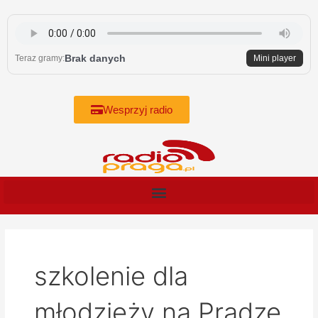
Skip
to
content
Brak danych
Teraz gramy:
Mini player
Wesprzyj radio
szkolenie dla
młodzieży na Pradze