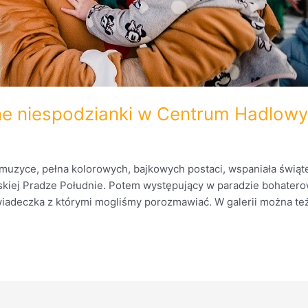
ne niespodzianki w Centrum Hadlo
muzyce, pełna kolorowych, bajkowych postaci, wspaniała świąte
j Pradze Południe. Potem występujący w paradzie bohaterowi
 Gwiadeczka z którymi mogliśmy porozmawiać. W galerii można te