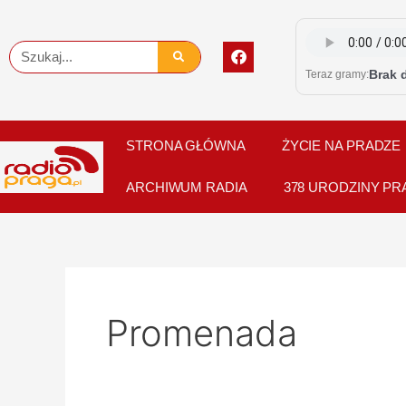
Skip
to
F
Szukaj
content
a
Brak 
Teraz gramy:
c
e
b
o
o
STRONA GŁÓWNA
ŻYCIE NA PRADZE
k
ARCHIWUM RADIA
378 URODZINY PR
Promenada