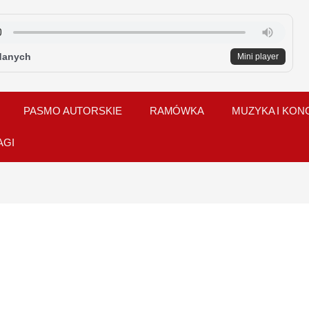
danych
Mini player
PASMO AUTORSKIE
RAMÓWKA
MUZYKA I KON
AGI