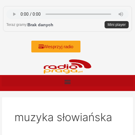
Skip
to
content
Brak danych
Teraz gramy:
Mini player
Wesprzyj radio
muzyka słowiańska