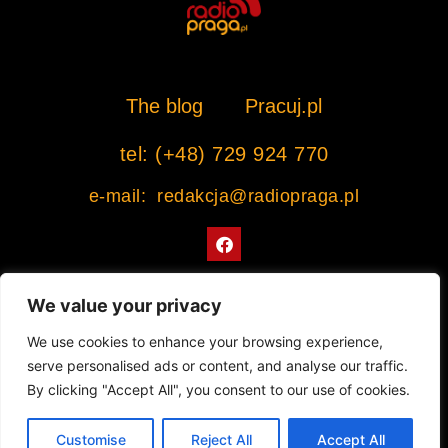
The blog
Pracuj.pl
tel: (+48) 729 924 770
e-mail: redakcja@radiopraga.pl
F
a
c
e
b
We value your privacy
o
o
Współpracujemy z Muzeum Warszawskiej Pragi
We use cookies to enhance your browsing experience,
k
serve personalised ads or content, and analyse our traffic.
© 2022 All rights Reserved. Radiopraga.pl
By clicking "Accept All", you consent to our use of cookies.
Projekt strony internetowej: tomasz-kaminski.pl
Customise
Reject All
Accept All