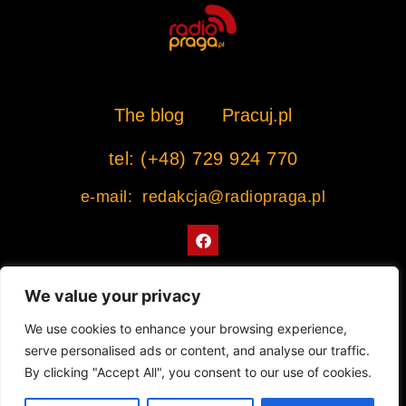
The blog
Pracuj.pl
tel: (+48) 729 924 770
e-mail: redakcja@radiopraga.pl
F
a
c
e
b
We value your privacy
o
o
Współpracujemy z Muzeum Warszawskiej Pragi
We use cookies to enhance your browsing experience,
k
serve personalised ads or content, and analyse our traffic.
© 2022 All rights Reserved. Radiopraga.pl
By clicking "Accept All", you consent to our use of cookies.
Projekt strony internetowej: tomasz-kaminski.pl