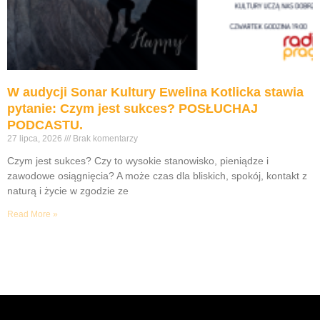
W audycji Sonar Kultury Ewelina Kotlicka stawia
pytanie: Czym jest sukces? POSŁUCHAJ
PODCASTU.
27 lipca, 2026
Brak komentarzy
Czym jest sukces? Czy to wysokie stanowisko, pieniądze i
zawodowe osiągnięcia? A może czas dla bliskich, spokój, kontakt z
naturą i życie w zgodzie ze
Read More »