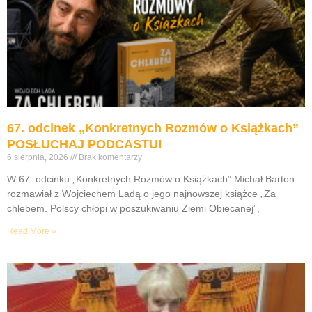
67. odcinek „Konkretnych Rozmów o Książkach”
POSŁUCHAJ PODCASTU!
6 sierpnia, 2026
Brak komentarzy
W 67. odcinku „Konkretnych Rozmów o Książkach” Michał Barton
rozmawiał z Wojciechem Ladą o jego najnowszej książce „Za
chlebem. Polscy chłopi w poszukiwaniu Ziemi Obiecanej”,
Read More »