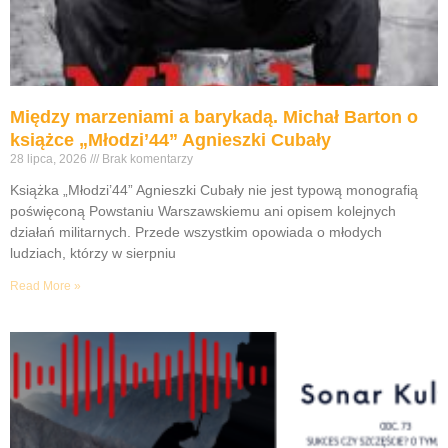
Między marzeniami a barykadą. Michał Barton o
książce „Młodzi’44” Agnieszki Cubały
28 lipca, 2026
Brak komentarzy
Książka „Młodzi’44” Agnieszki Cubały nie jest typową monografią
poświęconą Powstaniu Warszawskiemu ani opisem kolejnych
działań militarnych. Przede wszystkim opowiada o młodych
ludziach, którzy w sierpniu
Read More »