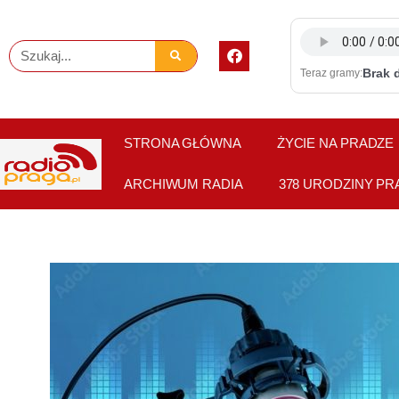
Skip
to
F
Szukaj
content
a
Brak 
Teraz gramy:
c
e
b
o
o
STRONA GŁÓWNA
ŻYCIE NA PRADZE
k
ARCHIWUM RADIA
378 URODZINY PR