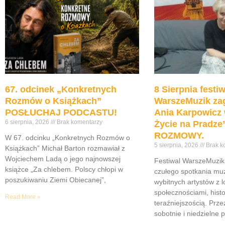
67. odcinek „Konkretnych
8 Sierpnia festiw
Rozmów o Książkach”
WarszeMuzik zag
POSŁUCHAJ PODCASTU!
Ania Karpowicz 
6 sierpnia, 2026
Brak komentarzy
Życie na Pradz
ROZMOWY.
W 67. odcinku „Konkretnych Rozmów o
5 sierpnia, 2026
Brak k
Książkach” Michał Barton rozmawiał z
Wojciechem Ladą o jego najnowszej
Festiwal WarszeMuzik 
książce „Za chlebem. Polscy chłopi w
czułego spotkania muz
poszukiwaniu Ziemi Obiecanej”,
wybitnych artystów z 
społecznościami, histor
Read More »
teraźniejszością. Prze
sobotnie i niedzielne 