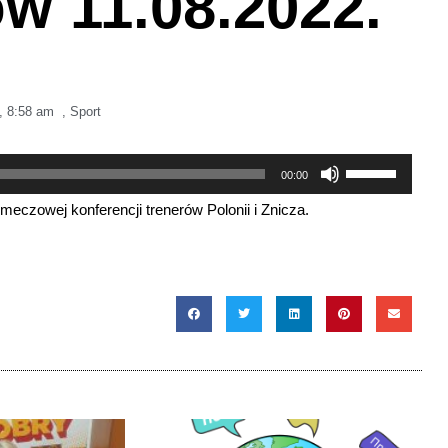
w 11.08.2022.
,
8:58 am
,
Sport
Używaj
00:00
strzałek
czowej konferencji trenerów Polonii i Znicza.
do
góry
oraz
do
dołu
aby
zwiększyć
lub