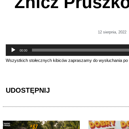
Znicz Pruszkó
12 sierpnia, 2022
Odtwarzacz
00:00
plików
Wszystkich stołecznych kibiców zapraszamy do wysłuchania po me
dźwiękowych
UDOSTĘPNIJ