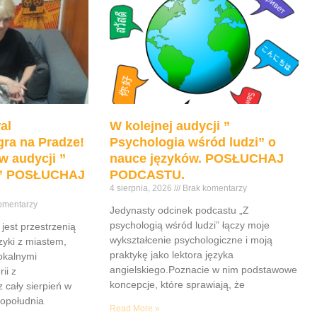
zmniejszyć
głośność.
al
W kolejnej audycji ”
ra na Pradze!
Psychologia wśród ludzi” o
w audycji ”
nauce języków. POSŁUCHAJ
e” POSŁUCHAJ
PODCASTU.
4 sierpnia, 2026
Brak komentarzy
omentarzy
Jedynasty odcinek podcastu „Z
psychologią wśród ludzi” łączy moje
jest przestrzenią
wykształcenie psychologiczne i moją
yki z miastem,
praktykę jako lektora języka
lokalnymi
angielskiego.Poznacie w nim podstawowe
ii z
koncepcje, które sprawiają, że
z cały sierpień w
popołudnia
Read More »