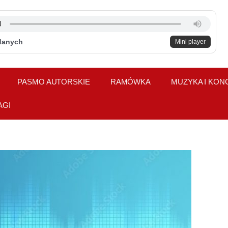
danych
Mini player
PASMO AUTORSKIE
RAMÓWKA
MUZYKA I KON
AGI