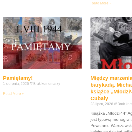
Read More »
Pamiętamy!
Między marzenia
1 sierpnia, 2026
Brak komentarzy
barykadą. Micha
książce „Młodzi’
Read More »
Cubały
28 lipca, 2026
Brak kom
Książka „Młodzi’44” A
jest typową monograf
Powstaniu Warszawsk
kolejnych działań mili