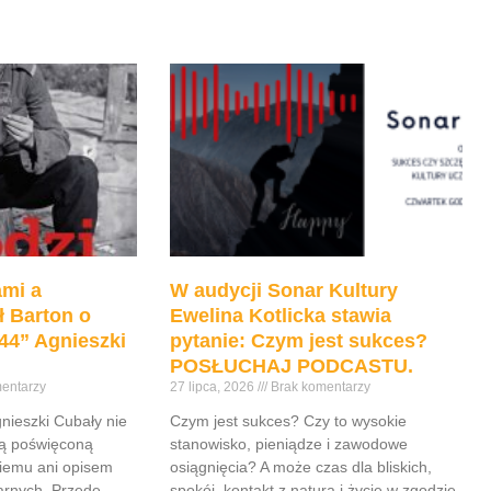
mi a
W audycji Sonar Kultury
ł Barton o
Ewelina Kotlicka stawia
44” Agnieszki
pytanie: Czym jest sukces?
POSŁUCHAJ PODCASTU.
entarzy
27 lipca, 2026
Brak komentarzy
gnieszki Cubały nie
Czym jest sukces? Czy to wysokie
ią poświęconą
stanowisko, pieniądze i zawodowe
iemu ani opisem
osiągnięcia? A może czas dla bliskich,
tarnych. Przede
spokój, kontakt z naturą i życie w zgodzie